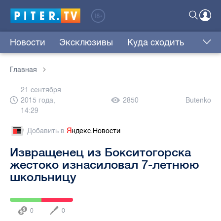
Новости
Эксклюзивы
Куда сходить
Главная
21 сентября
2015 года,
2850
Butenko
14:29
Добавить в
Я
ндекс.Новости
Извращенец из Бокситогорска
жестоко изнасиловал 7-летнюю
школьницу
0
0