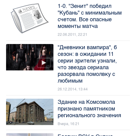
1-0. "Зенит" победил
"Кубань" с минимальным
счетом. Все опасные
моменты матча
22.06.2011, 22:21
"Дневники вампира", 6
сезон: в ожидании 11
серии зрители узнали,
что звезда сериала
разорвала помолвку с
любимым
26.12.2014, 13:44
Здание на Комсомола
признано памятником
регионального значения
Вчера, 16:21