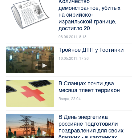
Количество
демонстрантов, убитых
на сирийско-
израильской границе,
достигло 20
06.06.2011, 8:18
Тройное ДТП у Гостинки
16.05.2011, 17:36
В Сланцах почти два
месяца тлеет террикон
Вчера, 23:04
В День энергетика
россияне подготовили
поздравления для своих
близких - в картинках,