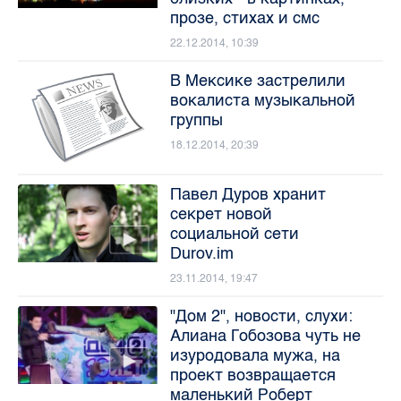
прозе, стихах и смс
22.12.2014, 10:39
В Мексике застрелили
вокалиста музыкальной
группы
18.12.2014, 20:39
Павел Дуров хранит
секрет новой
социальной сети
Durov.im
23.11.2014, 19:47
"Дом 2", новости, слухи:
Алиана Гобозова чуть не
изуродовала мужа, на
проект возвращается
маленький Роберт