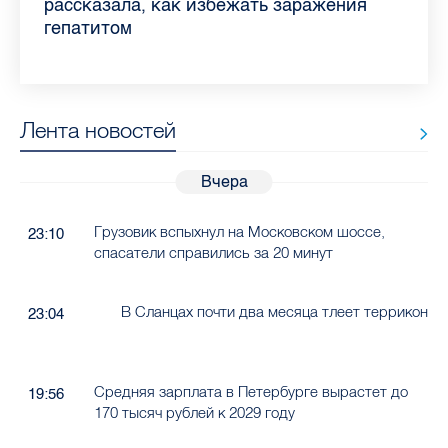
Ленобласти во II квартале 2026 года
рассказала, как избежать заражения
конкурс
работающих родителей
главные вопросы о заболевании
в жару
гепатитом
Лента новостей
Вчера
Грузовик вспыхнул на Московском шоссе,
23:10
спасатели справились за 20 минут
В Сланцах почти два месяца тлеет террикон
23:04
Средняя зарплата в Петербурге вырастет до
19:56
170 тысяч рублей к 2029 году