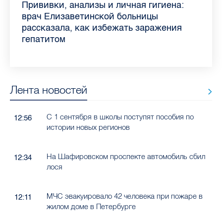
Piter.TV находится в ТОП-10 рейтинга
Прививки, анализы и личная гигиена:
Как обезопасить ребенка летом: советы
Проходные баллы в вузах СПб — 2026:
Врач назвала неожиданные причины
Декрет без потери дохода: эксперт
Что такое рассеянный склероз: невролог
Бамбл с вишней и лимонад с имбирем:
самых цитируемых СМИ Петербурга и
врач Елизаветинской больницы
педиатра для родителей
где самый высокий и самый низкий
воспаления ахиллова сухожилия летом
рассказала о возможностях для
Елизаветинской больницы ответила на
какие напитки можно приготовить дома
Ленобласти во II квартале 2026 года
рассказала, как избежать заражения
конкурс
работающих родителей
главные вопросы о заболевании
в жару
гепатитом
Лента новостей
С 1 сентября в школы поступят пособия по
12:56
истории новых регионов
На Шафировском проспекте автомобиль сбил
12:34
лося
МЧС эвакуировало 42 человека при пожаре в
12:11
жилом доме в Петербурге