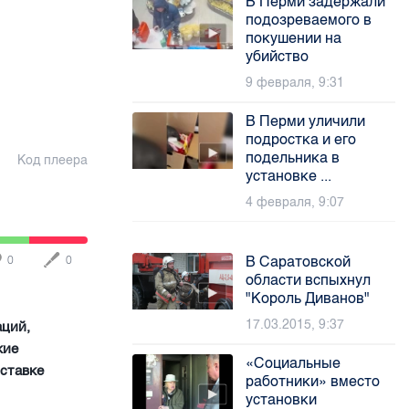
В Перми задержали
подозреваемого в
покушении на
убийство
9 февраля, 9:31
В Перми уличили
подростка и его
подельника в
Код плеера
установке ...
4 февраля, 9:07
В Саратовской
0
0
области вспыхнул
"Король Диванов"
17.03.2015, 9:37
аций,
кие
«Социальные
ыставке
работники» вместо
установки