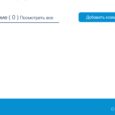
ие (
0
)
Посмотреть все
О