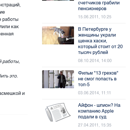
счетчиков грабили
нстраций,
пенсионеров
кие
15.06.2011, 10:25
е работы
лили как
В Петербурге у
менная
женщины украли
щенка хаски,
который стоит от 20
тысяч рублей
08.10.2014, 14:00
й работы,
Фильм "13 грехов"
ить это.
не смог попасть в
топ-5
асмешкой и
03.06.2014, 11:11
Айфон - шпион? На
компанию Apple
подали в суд
27.04.2011, 15:35