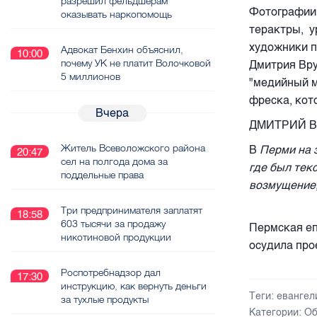
разрешил фельдшерам
Фотографии 
оказывать наркопомощь
терактры, у
художники п
Адвокат Бенхин объяснил,
10:00
почему УК не платит Волочковой
Дмитрия Вру
5 миллионов
"медийный м
фреска, кот
Вчера
ДМИТРИЙ 
Житель Всеволожского района
В
Перми на з
20:47
сел на полгода дома за
где был тек
поддельные права
возмущение, 
Три предпринимателя заплатят
18:58
603 тысячи за продажу
Пермская еп
никотиновой продукции
осудила про
Роспотребнадзор дал
17:30
инструкцию, как вернуть деньги
Теги:
евангел
за тухлые продукты
Категории:
Об