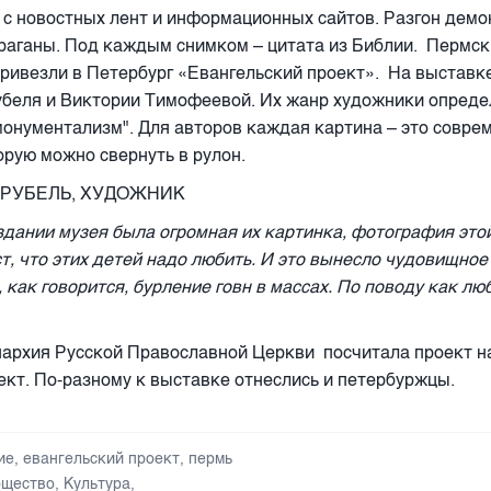
с новостных лент и информационных сайтов. Разгон демо
раганы. Под каждым снимком – цитата из Библии. Пермс
ривезли в Петербург «Евангельский проект». На выставк
беля и Виктории Тимофеевой. Их жанр художники опреде
онументализм". Для авторов каждая картина – это совре
орую можно свернуть в рулон.
ВРУБЕЛЬ, ХУДОЖНИК
дании музея была огромная их картинка, фотография это
ст, что этих детей надо любить. И это вынесло чудовищное
как говорится, бурление говн в массах. По поводу как люб
архия Русской Православной Церкви посчитала проект н
ект. По-разному к выставке отнеслись и петербуржцы.
ие
,
евангельский проект
,
пермь
щество
,
Культура
,