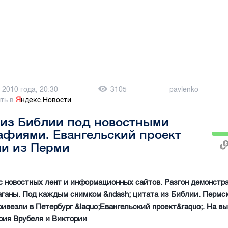
 2010 года, 20:30
3105
pavlenko
ть в
Я
ндекс.Новости
 из Библии под новостными
афиями. Евангельский проект
ли из Перми
 новостных лент и информационных сайтов. Разгон демонстр
аганы. Под каждым снимком &ndash; цитата из Библии. Пермс
ивезли в Петербург &laquo;Евангельский проект&raquo;. На в
рия Врубеля и Виктории