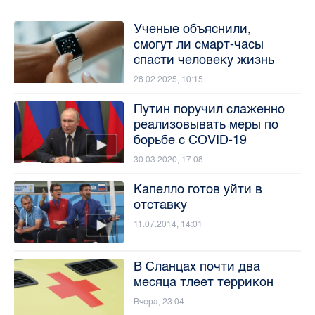
Ученые объяснили,
смогут ли смарт-часы
спасти человеку жизнь
28.02.2025, 10:15
Путин поручил слаженно
реализовывать меры по
борьбе с COVID-19
30.03.2020, 17:08
Капелло готов уйти в
отставку
11.07.2014, 14:01
В Сланцах почти два
месяца тлеет террикон
Вчера, 23:04