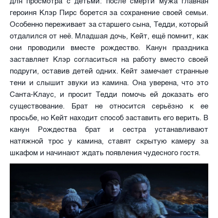
для просмотра с детьми: после смерти мужа главная
героиня Клэр Пирс борется за сохранение своей семьи.
Особенно переживает за старшего сына, Тедди, который
отдалился от неё. Младшая дочь, Кейт, ещё помнит, как
они проводили вместе рождество. Канун праздника
заставляет Клэр согласиться на работу вместо своей
подруги, оставив детей одних. Кейт замечает странные
тени и слышит звуки из камина. Она уверена, что это
Санта-Клаус, и просит Тедди помочь ей доказать его
существование. Брат не относится серьёзно к ее
просьбе, но Кейт находит способ заставить его верить. В
канун Рождества брат и сестра устанавливают
натяжной трос у камина, ставят скрытую камеру за
шкафом и начинают ждать появления чудесного гостя.