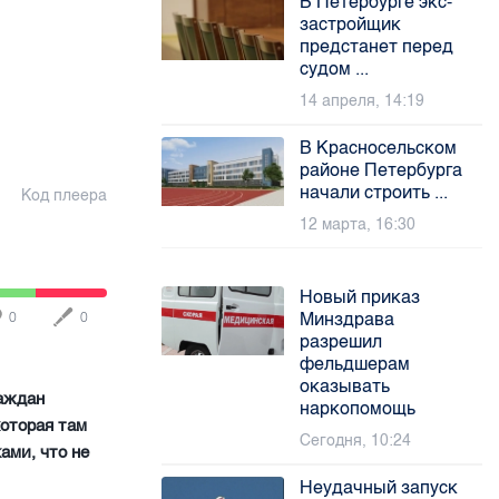
В Петербурге экс-
застройщик
предстанет перед
судом ...
14 апреля, 14:19
В Красносельском
районе Петербурга
начали строить ...
Код плеера
12 марта, 16:30
Новый приказ
Минздрава
0
0
разрешил
фельдшерам
оказывать
раждан
наркопомощь
которая там
Сегодня, 10:24
ами, что не
Неудачный запуск