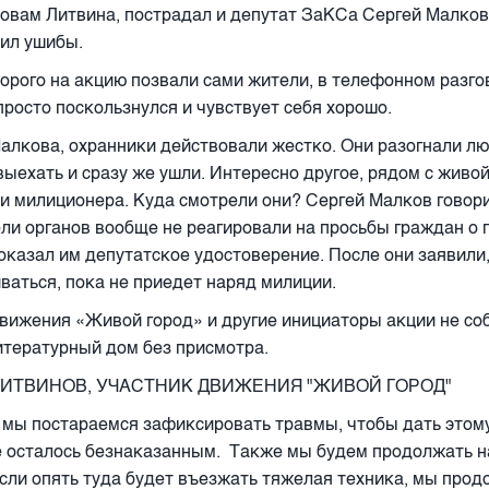
ловам Литвина, пострадал и депутат ЗаКСа Сергей Малков
чил ушибы.
торого на акцию позвали сами жители, в телефонном разго
 просто поскользнулся и чувствует себя хорошо.
алкова, охранники действовали жестко. Они разогнали лю
выехать и сразу же ушли. Интересно другое, рядом с живо
и милиционера. Куда смотрели они? Сергей Малков говори
ли органов вообще не реагировали на просьбы граждан о 
показал им депутатское удостоверение. После они заявили,
ваться, пока не приедет наряд милиции.
вижения «Живой город» и другие инициаторы акции не со
итературный дом без присмотра.
ИТВИНОВ, УЧАСТНИК ДВИЖЕНИЯ "ЖИВОЙ ГОРОД"
 мы постараемся зафиксировать травмы, чтобы дать этому
е осталось безнаказанным.
Также мы будем продолжать н
если опять туда будет въезжать тяжелая техника, мы про