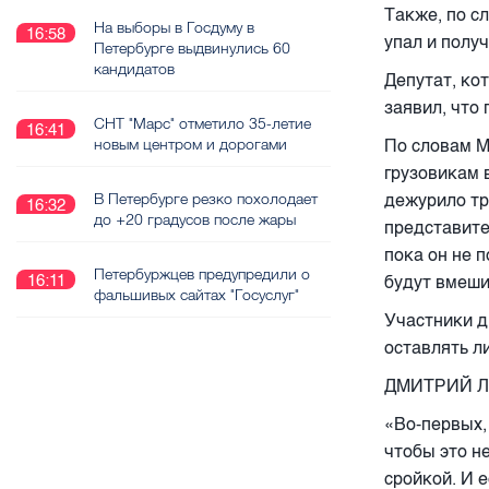
Также, по с
На выборы в Госдуму в
16:58
упал и полу
Петербурге выдвинулись 60
кандидатов
Депутат, ко
заявил, что
СНТ "Марс" отметило 35-летие
16:41
новым центром и дорогами
По словам М
грузовикам 
В Петербурге резко похолодает
дежурило тр
16:32
до +20 градусов после жары
представите
пока он не 
Петербуржцев предупредили о
16:11
будут вмеши
фальшивых сайтах "Госуслуг"
Участники д
оставлять л
ДМИТРИЙ Л
«Во-первых,
чтобы это н
сройкой. И 