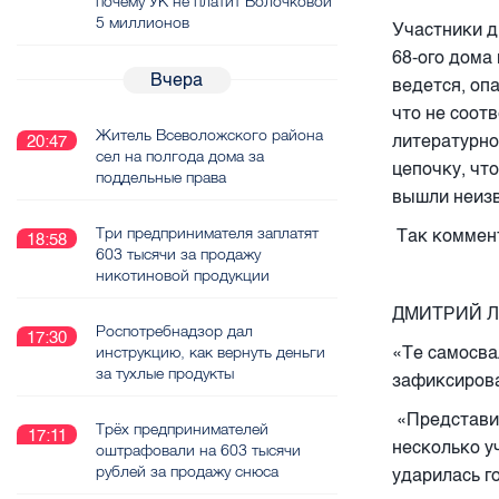
почему УК не платит Волочковой
5 миллионов
Участники д
68-ого дома
Вчера
ведется, оп
что не соот
Житель Всеволожского района
литературно
20:47
сел на полгода дома за
цепочку, чт
поддельные права
вышли неизв
Три предпринимателя заплатят
Так коммент
18:58
603 тысячи за продажу
никотиновой продукции
ДМИТРИЙ Л
Роспотребнадзор дал
17:30
«Те самосва
инструкцию, как вернуть деньги
за тухлые продукты
зафиксирова
«Представит
Трёх предпринимателей
17:11
несколько у
оштрафовали на 603 тысячи
рублей за продажу снюса
ударилась г