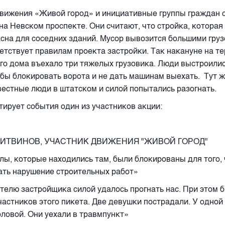
вижения «Живой город» и инициативные группы граждан с
 на Невском проспекте. Они считают, что стройка, которая
асна для соседних зданий. Мусор вывозится большими гру
ветствует правилам проекта застройки. Так накануне на т
го дома въехало три тяжелых грузовика. Люди выстроили
обы блокировать ворота и не дать машинам выехать.
Тут ж
естные люди в штатском и силой попытались разогнать.
ирует события один из участников акции:
ИТВИНОВ, УЧАСТНИК ДВИЖЕНИЯ "ЖИВОЙ ГОРОД"
лы, которые находились там, были блокированы для того,
ть нарушение строительных работ»
елю застройщика силой удалось прогнать нас. При этом 
частников этого пикета. Две девушки пострадали. У одной 
оловой. Они уехали в травмпункт»