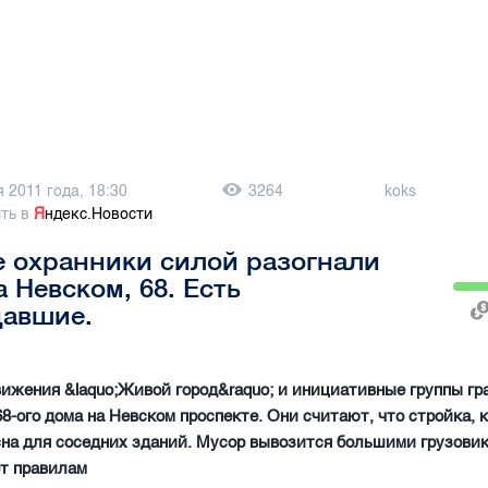
 2011 года, 18:30
3264
koks
ть в
Я
ндекс.Новости
 охранники силой разогнали
а Невском, 68. Есть
давшие.
ижения &laquo;Живой город&raquo; и инициативные группы г
68-ого дома на Невском проспекте. Они считают, что стройка, 
сна для соседних зданий. Мусор вывозится большими грузовик
ет правилам