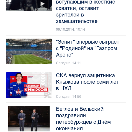
вступающим в жесткие
схватки, оставит
зрителей в
замешательстве
09.10.2014, 10:14
"Зенит" впервые сыграет
с "Родиной" на "Газпром
Арене"
Сегодня, 14:11
СКА вернул защитника
Кныжова после семи лет
в НХЛ
Сегодня, 14:56
Беглов и Бельский
поздравили
петербуржцев с Днём
окончания