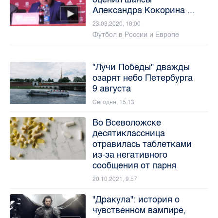
Александра Кокорина ...
23.03.2020, 18:00
Футбол в России и Европе
"Лучи Победы" дважды
озарят небо Петербурга
9 августа
Сегодня, 15:13
Во Всеволожске
десятиклассница
отравилась таблетками
из-за негативного
сообщения от парня
20.10.2021, 9:57
"Дракула": история о
чувственном вампире,