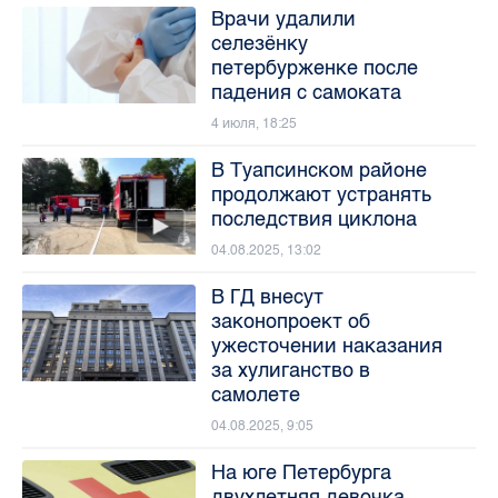
Врачи удалили
селезёнку
петербурженке после
падения с самоката
4 июля, 18:25
В Туапсинском районе
продолжают устранять
последствия циклона
04.08.2025, 13:02
В ГД внесут
законопроект об
ужесточении наказания
за хулиганство в
самолете
04.08.2025, 9:05
На юге Петербурга
двухлетняя девочка