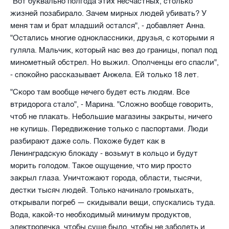
"Вот буквально полгода этих несчастных, столько
жизней позабирало. Зачем мирных людей убивать? У
меня там и брат младший остался", - добавляет Анна.
"Остались многие одноклассники, друзья, с которыми я
гуляла. Мальчик, который нас вез до границы, попал под
минометный обстрел. Но выжил. Ополченцы его спасли",
- спокойно рассказывает Анжела. Ей только 18 лет.
"Скоро там вообще нечего будет есть людям. Все
втридорога стало", - Марина. "Сложно вообще говорить,
чтоб не плакать. Небольшие магазины закрыты, ничего
не купишь. Передвижение только с паспортами. Люди
разбирают даже соль. Похоже будет как в
Ленинградскую блокаду - возьмут в кольцо и будут
морить голодом. Такое ощущение, что мир просто
закрыл глаза. Уничтожают города, области, тысячи,
дестки тысяч людей. Только начинало громыхать,
открывали погреб — скидывали вещи, спускались туда.
Вода, какой-то необходимый минимум продуктов,
электропечка, чтобы суше было, чтобы не заболеть и