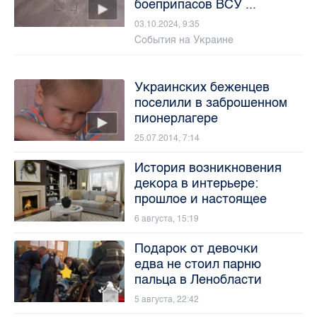
боеприпасов ВСУ ...
03.10.2024, 9:35
События на Украине
Украинских беженцев
поселили в заброшенном
пионерлагере
25.07.2014, 7:14
История возникновения
декора в интерьере:
прошлое и настоящее
6 августа, 15:19
Подарок от девочки
едва не стоил парню
пальца в Ленобласти
5 августа, 22:42