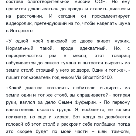
составе благотворительной миссии ООН. Но ему
нравится докапываться до правды и ставить диагнозы
на расстоянии. И сегодня он прокомментирует
видеоролик, претендующий на то, чтобы наделать шума
в Интернете.
«У одной моей знакомой во дворе живет мужик.
Нормальный такой, вроде адекватный. Но, с
периодичностью раз в месяц, этот товарищ
набухивается до синего тумана и пытается вырвать из
земли столб, стоящий у него во дворе. Один и тот же», -
пишет пользователь под ником Via Ghost1313100.
«Какой диагноз поставить любителю выдирать из
земли один и тот же столб, вы спрашиваете? - потирая
руки, взялся за дело Семен Фуфырин. - По первому
впечатлению сказать трудно. Я, вообще-то, не только
психиатр, но еще и хирург. Вот когда он дерябнется
головой об этот столб и раскроит себе полбашки, тогда
это скорее будет по моей части – швы там-сям,