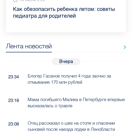
Прививки, анализы и личная гигиена:
Как обезопасить ребенка летом: советы
Проходные баллы в вузах СПб — 2026:
Врач назвала неожиданные причины
Декрет без потери дохода: эксперт
Что такое рассеянный склероз: невролог
Бамбл с вишней и лимонад с имбирем:
"Производители расслабились": глава
врач Елизаветинской больницы
педиатра для родителей
где самый высокий и самый низкий
воспаления ахиллова сухожилия летом
рассказала о возможностях для
Елизаветинской больницы ответила на
какие напитки можно приготовить дома
“Общественного контроля” — о качестве
рассказала, как избежать заражения
конкурс
работающих родителей
главные вопросы о заболевании
в жару
продуктов в Петербурге
гепатитом
Лента новостей
Вчера
Блогер Гасанов получил 4 года заочно за
23:34
отмывание 170 млн рублей
Мама погибшего Малика в Петербурге впервые
23:18
высказалась о травле
Отец рассказал о шве на стопе и спасении
23:08
сыновей после наезда лодки в Ленобласти