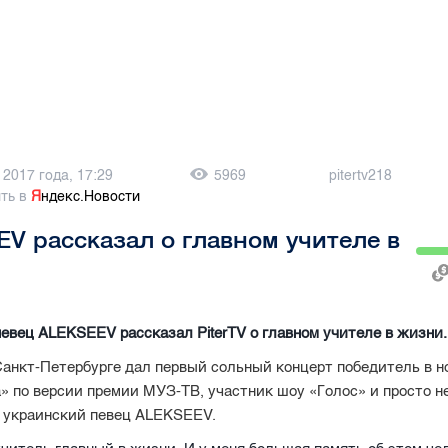
 2017 года, 17:29
5969
pitertv218
ть в
Я
ндекс.Новости
V рассказал о главном учителе в
евец ALEKSEEV рассказал PiterTV о главном учителе в жизни.
 Санкт-Петербурге дал первый сольный концерт победитель в 
» по версии премии МУЗ-ТВ, участник шоу «Голос» и просто н
 украинский певец
ALEKSEEV
.