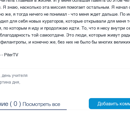
учитель главный в жизни. И у меня большая память об этом чел
и. Я знаю, насколько эта миссия помогает остальным. Я начал 
чно же, я тогда ничего не понимал - что меня ждет дальше. По 
одил для себя новых кураторов, которые открывали для меня т
, по которым я иду и продолжаю идти. То, что я несу внутри с
 благодарность той самоотдаче. Это люди, которые живут ради
филантропы, и конечно же, без них не было бы многих велики
- PiterTV
,
день учителя
ртина дня
,
ие (
0
)
Посмотреть все