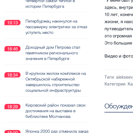
"У меня был 
четвёртой самой тёплой в
истории Петербурга
здесь, внутр
10 лет, коне
Петербуржец накинулся на
жизни, я нах
19:13
пассажирку электрички за отказ
путеводители
уступить место
это огромная
Это большие 
Доходный дом Петрова стал
18:46
памятником регионального
Видео и фото 
значения в Петербурге
В крупном жилом комплексе на
18:34
Теги:
alekseev
Октябрьской набережной
Категории:
Ка
завершилось строительство
социальной инфраструктуры
Обсужден
Кировский район показал свои
18:28
достижения на выставке в
библиотеке Молчанова
Японка 2000 раз отменила заказ