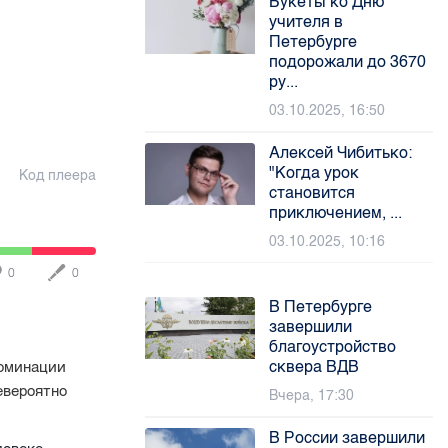
Букеты ко Дню
учителя в
Петербурге
подорожали до 3670
ру...
03.10.2025, 16:50
Алексей Чибитько:
"Когда урок
Код плеера
становится
приключением, ...
03.10.2025, 10:16
0
0
В Петербурге
завершили
благоустройство
сквера ВДВ
номинации
евероятно
Вчера, 17:30
В России завершили