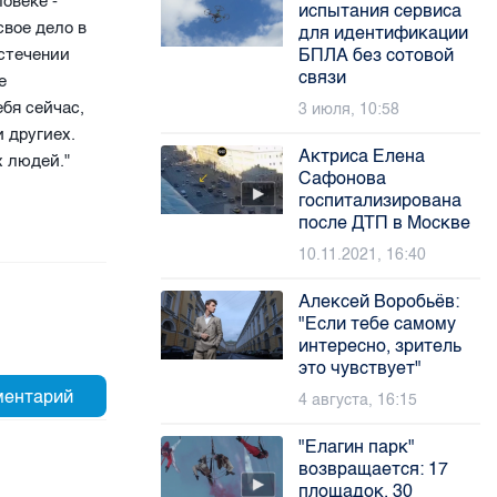
овеке -
испытания сервиса
свое дело в
для идентификации
истечении
БПЛА без сотовой
связи
е
ебя сейчас,
3 июля, 10:58
 другиех.
Актриса Елена
х людей."
Сафонова
госпитализирована
после ДТП в Москве
10.11.2021, 16:40
Алексей Воробьёв:
"Если тебе самому
интересно, зритель
это чувствует"
4 августа, 16:15
"Елагин парк"
возвращается: 17
площадок, 30