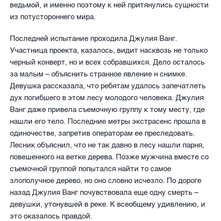
ведьмой, и именно поэтому к ней притянулись сущности
из потустороннего мира.
Последней испытание проходила Джулия Ванг.
Участница проекта, казалось, видит насквозь не только
черный конверт, но и всех собравшихся. Дело осталось
за малым – объяснить странное явление н снимке.
Девушка рассказала, что ребятам удалось запечатлеть
дух погибшего в этом лесу молодого человека. Джулия
Ванг даже привела съемочную группу к тому месту, где
нашли его тело. Последние метры экстрасенс прошла в
одиночестве, запретив операторам ее преследовать.
Лесник объяснил, что не так давно в лесу нашли парня,
повешенного на ветке дерева. Позже мужчина вместе со
съемочной группой попытался найти то самое
злополучное дерево, но оно словно исчезло. По дороге
назад Джулия Ванг почувствовала еще одну смерть –
девушки, утонувшей в реке. К всеобщему удивлению, и
это оказалось правдой.