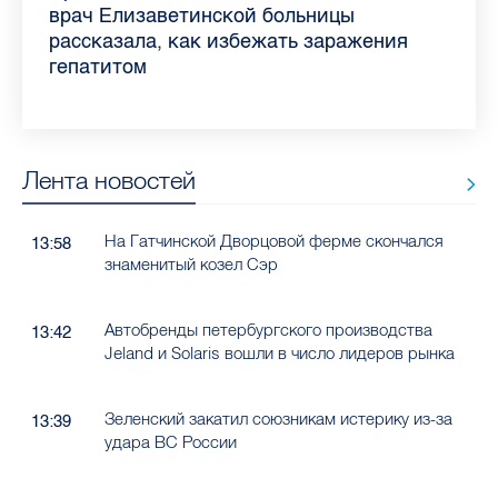
самых цитируемых СМИ Петербурга и
врач Елизаветинской больницы
педиатра для родителей
где самый высокий и самый низкий
воспаления ахиллова сухожилия летом
рассказала о возможностях для
Елизаветинской больницы ответила на
какие напитки можно приготовить дома
Ленобласти во II квартале 2026 года
рассказала, как избежать заражения
конкурс
работающих родителей
главные вопросы о заболевании
в жару
гепатитом
Лента новостей
На Гатчинской Дворцовой ферме скончался
13:58
знаменитый козел Сэр
Автобренды петербургского производства
13:42
Jeland и Solaris вошли в число лидеров рынка
Зеленский закатил союзникам истерику из-за
13:39
удара ВС России