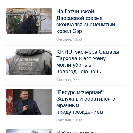
На Гатчинской
Дворцовой ферме
скончался знаменитый
козел Сэр
Сегодня, 13:58
KP.RU: экс-мэра Самары
Тархова и его жену
могли убить в
новогоднюю ночь
Сегодня, 9:44
"Ресурс исчерпан":
Залужный обратился с
мрачным
предупреждением
Сегодня, 13:02
В Раменском мать