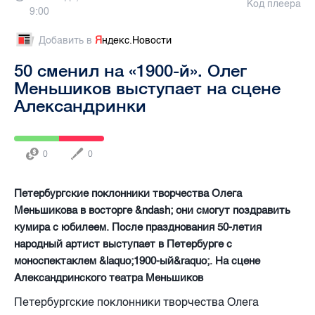
Код плеера
9:00
Добавить в
Я
ндекс.Новости
50 сменил на «1900-й». Олег
Меньшиков выступает на сцене
Александринки
0
0
Петербургские поклонники творчества Олега
Меньшикова в восторге &ndash; они смогут поздравить
кумира с юбилеем. После празднования 50-летия
народный артист выступает в Петербурге с
моноспектаклем &laquo;1900-ый&raquo;. На сцене
Александринского театра Меньшиков
Петербургские поклонники творчества Олега