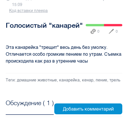
15:09
Код вставки плеера
Голосистый "канарей"
0
0
Эта канарейка "трещит" весь день без умолку.
Отличается особо громким пением по утрам. Съемка
происходила как раз в утренние часы
Теги:
домашние животные
,
канарейка
,
кенар
,
пение
,
трель
Обсуждение (
1
)