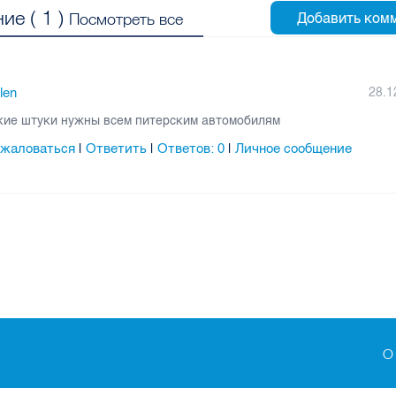
ие (
1
)
Посмотреть все
llen
28.1
кие штуки нужны всем питерским автомобилям
жаловаться
Ответить
Ответов:
0
Личное сообщение
|
|
|
О