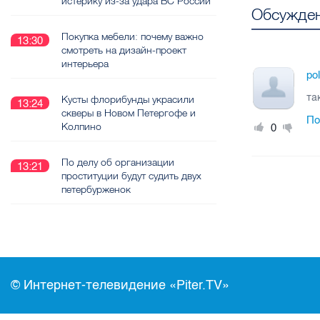
истерику из-за удара ВС России
Обсужден
Покупка мебели: почему важно
13:30
смотреть на дизайн-проект
интерьера
po
та
Кусты флорибунды украсили
13:24
скверы в Новом Петергофе и
По
Колпино
0
По делу об организации
13:21
проституции будут судить двух
петербурженок
© Интернет-телевидение «Piter.TV»