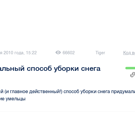
я 2010 года, 15:22
66602
Tiger
Код в
льный способ уборки снега
й (и главное действенный!) способ уборки снега придумал
ие умельцы