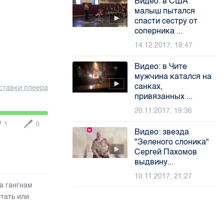
Видео: в США
малыш пытался
спасти сестру от
соперника ...
14.12.2017, 18:47
Видео: в Чите
мужчина катался на
санках,
ставки плеера
привязанных ...
20.11.2017, 19:36
1
0
Видео: звезда
"Зеленого слоника"
Сергей Пахомов
выдвину...
10.11.2017, 21:27
а гангнам
стать или