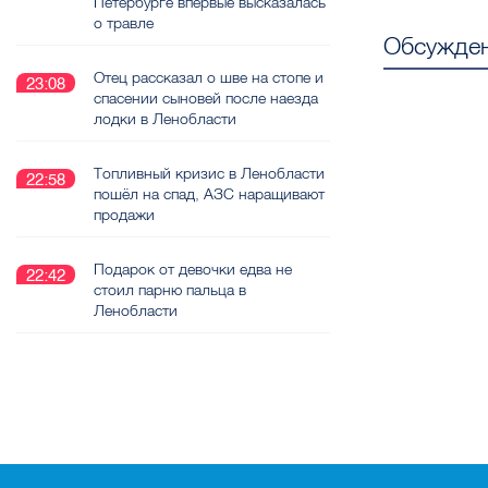
Петербурге впервые высказалась
о травле
Обсужден
Отец рассказал о шве на стопе и
23:08
спасении сыновей после наезда
лодки в Ленобласти
Топливный кризис в Ленобласти
22:58
пошёл на спад, АЗС наращивают
продажи
Подарок от девочки едва не
22:42
стоил парню пальца в
Ленобласти