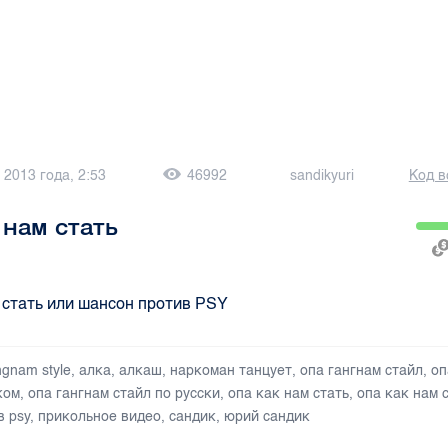
 2013 года, 2:53
46992
sandikyuri
Код в
 нам стать
 стать или шансон против PSY
ngnam style
,
алка
,
алкаш
,
наркоман танцует
,
опа гангнам стайл
,
оп
ком
,
опа гангнам стайл по русски
,
опа как нам стать
,
опа как нам 
в psy
,
прикольное видео
,
сандик
,
юрий сандик