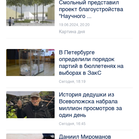
Смольный представил
проект благоустройства
"Научного ...
19.06.2024, 20:20
Картина дня
В Петербурге
определили порядок
партий в бюллетенях на
выборах в ЗакС
Сегодня, 18:19
История дедушки из
Всеволожска набрала
миллион просмотров за
один день
Сегодня, 16:45
Даниил Мироманов