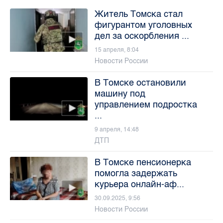
Житель Томска стал
фигурантом уголовных
дел за оскорбления ...
15 апреля, 8:04
Новости России
В Томске остановили
машину под
управлением подростка
...
9 апреля, 14:48
ДТП
В Томске пенсионерка
помогла задержать
курьера онлайн-аф...
30.09.2025, 9:56
Новости России