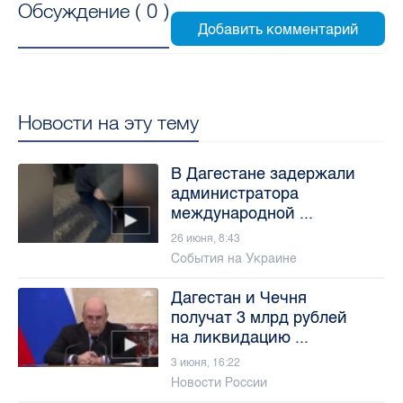
Обсуждение (
0
)
Новости на эту тему
В Дагестане задержали
администратора
международной ...
26 июня, 8:43
События на Украине
Дагестан и Чечня
получат 3 млрд рублей
на ликвидацию ...
3 июня, 16:22
Новости России