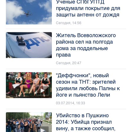
Ученые СПбГУПТД
придумали покрытие для
защиты антенн от дождя
Сегодня, 14:56
Житель Всеволожского
района сел на полгода
дома за поддельные
права
Сегодня, 20:47
"Деффчонки", новый
сезон на ТНТ: зрителей
удивили любовь Палны к
йоге и пьянство Лели
03.07.2014, 16:33
Убийство в Пушкино
2014: Убийца признал
вину, а также сообщил,