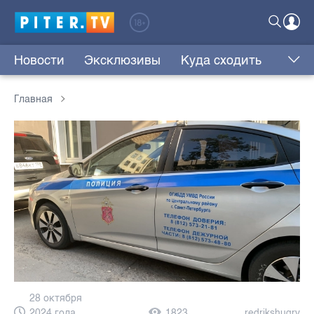
Новости
Эксклюзивы
Куда сходить
Главная
28 октября
2024 года,
1823
redrikshugrv