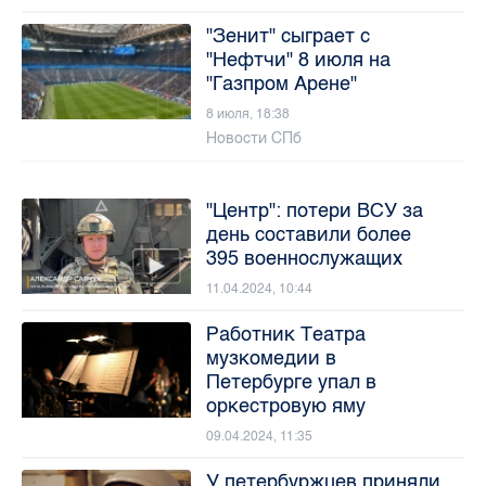
"Зенит" сыграет с
"Нефтчи" 8 июля на
"Газпром Арене"
8 июля, 18:38
Новости СПб
"Центр": потери ВСУ за
день составили более
395 военнослужащих
11.04.2024, 10:44
Работник Театра
музкомедии в
Петербурге упал в
оркестровую яму
09.04.2024, 11:35
У петербуржцев приняли