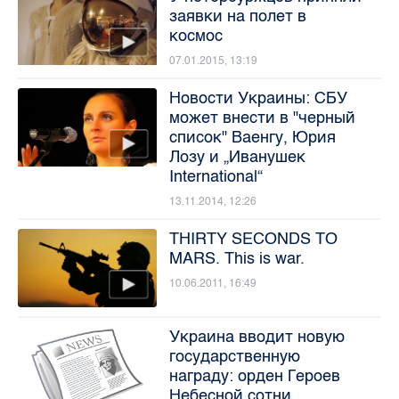
заявки на полет в
космос
07.01.2015, 13:19
Новости Украины: СБУ
может внести в "черный
список" Ваенгу, Юрия
Лозу и „Иванушек
International“
13.11.2014, 12:26
THIRTY SECONDS TO
MARS. This is war.
10.06.2011, 16:49
Украина вводит новую
государственную
награду: орден Героев
Небесной сотни