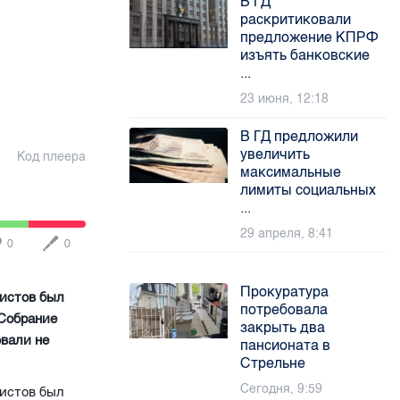
В ГД
раскритиковали
предложение КПРФ
изъять банковские
...
23 июня, 12:18
В ГД предложили
увеличить
Код плеера
максимальные
лимиты социальных
...
29 апреля, 8:41
0
0
Прокуратура
нистов был
потребовала
 Собрание
закрыть два
овали не
пансионата в
Стрельне
Сегодня, 9:59
нистов был