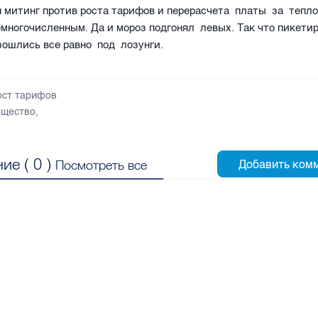
 митинг против роста тарифов и перерасчета платы за тепл
многочисленным. Да и мороз подгонял левых. Так что пикети
азошлись все равно под лозунги.
ост тарифов
щество
,
ие (
0
)
Посмотреть все