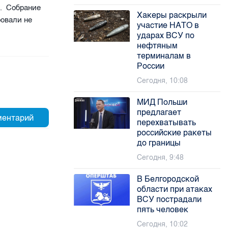
о. Собрание
Хакеры раскрыли
ровали не
участие НАТО в
ударах ВСУ по
нефтяным
терминалам в
России
Сегодня, 10:08
МИД Польши
предлагает
перехватывать
российские ракеты
до границы
Сегодня, 9:48
В Белгородской
области при атаках
ВСУ пострадали
пять человек
Сегодня, 10:02