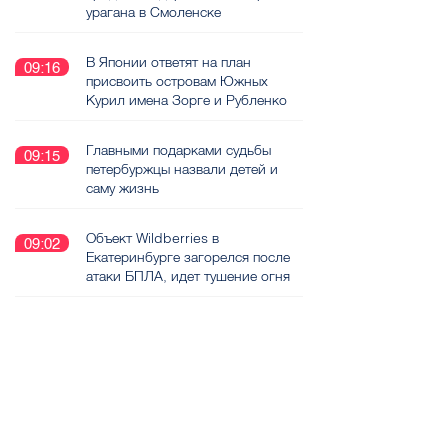
урагана в Смоленске
В Японии ответят на план
09:16
присвоить островам Южных
Курил имена Зорге и Рубленко
Главными подарками судьбы
09:15
петербуржцы назвали детей и
саму жизнь
Объект Wildberries в
09:02
Екатеринбурге загорелся после
атаки БПЛА, идет тушение огня