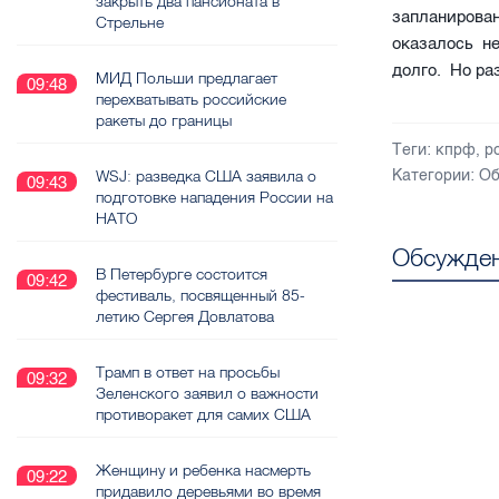
закрыть два пансионата в
запланирован
Стрельне
оказалось не
долго. Но р
МИД Польши предлагает
09:48
перехватывать российские
ракеты до границы
Теги:
кпрф
,
р
Категории:
Об
WSJ: разведка США заявила о
09:43
подготовке нападения России на
НАТО
Обсужден
В Петербурге состоится
09:42
фестиваль, посвященный 85-
летию Сергея Довлатова
Трамп в ответ на просьбы
09:32
Зеленского заявил о важности
противоракет для самих США
Женщину и ребенка насмерть
09:22
придавило деревьями во время