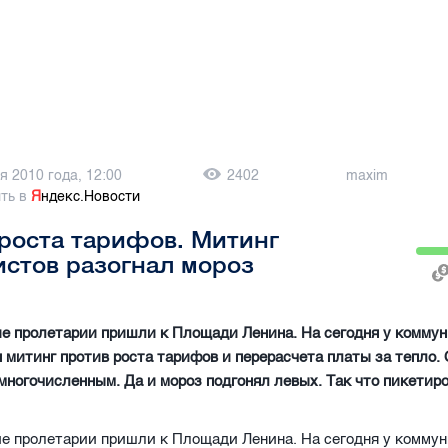
я 2010 года, 12:00
2402
maxim
ть в
Я
ндекс.Новости
роста тарифов. Митинг
стов разогнал мороз
е пролетарии пришли к Площади Ленина. На сегодня у комму
 митинг против роста тарифов и перерасчета платы за тепло.
многочисленным. Да и мороз подгонял левых. Так что пикетир
е пролетарии пришли к Площади Ленина. На сегодня у комму