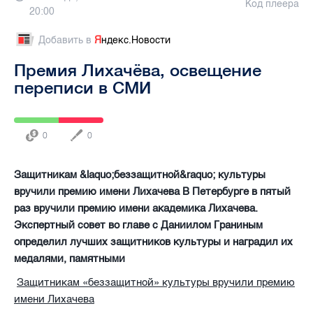
Код плеера
20:00
Добавить в
Я
ндекс.Новости
Премия Лихачёва, освещение
переписи в СМИ
0
0
Защитникам &laquo;беззащитной&raquo; культуры
вручили премию имени Лихачева В Петербурге в пятый
раз вручили премию имени академика Лихачева.
Экспертный совет во главе с Даниилом Граниным
определил лучших защитников культуры и наградил их
медалями, памятными
Защитникам «беззащитной» культуры вручили премию
имени Лихачева