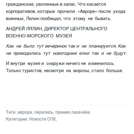
гражданские, уволенные в запас. Что касается
корпоративов, которые
прочили
«Авроре» после
ухода
военных, Лялин пообещал, что
этому
не
бывать.
АНДРЕЙ ЛЯЛИН, ДИРЕКТОР ЦЕНТРАЛЬНОГО
ВОЕННО-МОРСКОГО
МУЗЕЯ
Как
не
было
тут вечеринок так и
не
планируется. Как
не
приводились
тут
новогодние
елки
так
и
не
будут.
И внутри
музея и
снаружи ничего не
изменилось.
Только туристов, несмотря
на
морозы, стало
больше.
Теги:
аврора
,
перепись
,
премия лихачёва
Категории:
Новости СПб
,