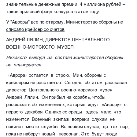
значительные денежные премии. 4 миллиона рублей –
таков призовой фонд конкурса в этом году.
У "Авроры" все по-старому. Министерство обороны не
списало крейсер со счетов
АНДРЕЙ ЛЯЛИН, ДИРЕКТОР ЦЕНТРАЛЬНОГО
ВОЕННО-МОРСКОГО
МУЗЕЯ
Никакого
вывода
из
состава министерства обороны
не
планируется.
«Аврора» остается
в
строю.
Мин. обороны с
крейсером не расстается.
Сегодня
об
этом
рассказал
директор
Центрального
военно-морского
музея
Андрей
Лялин.
Он прибыл на корабль, чтобы
рассказать об
изменениях, которые
ждут
«Аврору»
с
первого
декабря. Однако со среды
здесь
мало
что
изменится. Военный
экипаж
вопреки
слухам, не
покинет
место
службы. Во всяком случае,
до
тех
пор,
пока не наберут новый
персонал. Это
будут люди