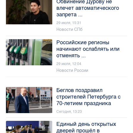
Обвинение Дурову не
влечет автоматического
запрета ...
29 июля, 15:31
Новости СПб
Российские регионы
начинают ослаблять или
отменять ...
29 июля, 12:04
Новости России
Беглов поздравил
строителей Петербурга с
70-летием праздника
Сегодня, 13:23
Единый день открытых
дверей прошёл в