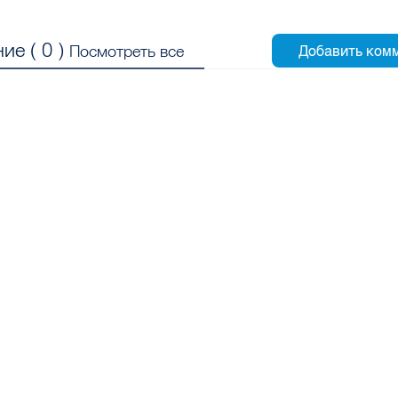
ие (
0
)
Посмотреть все