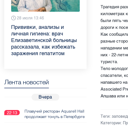
Трагедия раз
километрах к
6 августа 9:02
28 июля 13:46
13 июля 9:05
3 июля 11:56
23 июня 9:10
16 июня 11:37
11 июня 12:37
3 июня 10:02
были пять че
Piter.TV находится в
Прививки, анализы и
Как обезопасить ребенка
Проходные баллы в вузах
Врач назвала неожиданные
Декрет без потери дохода:
Что такое рассеянный
Бамбл с вишней и лимонад
дороги к пос
ТОП-10 рейтинга самых
личная гигиена: врач
летом: советы педиатра
СПб — 2026: где самый
причины воспаления
эксперт рассказала о
склероз: невролог
с имбирем: какие напитки
Как сообщили
цитируемых СМИ
Елизаветинской больницы
для родителей
высокий и самый низкий
ахиллова сухожилия летом
возможностях для
Елизаветинской больницы
можно приготовить дома в
разные сторо
Петербурга и Ленобласти
рассказала, как избежать
конкурс
работающих родителей
ответила на главные
жару
нападении ме
во II квартале 2026 года
заражения гепатитом
вопросы о заболевании
них - 22-лет
туриста.
Тело молодог
спасатели, к
Лента новостей
напавшего на
Associated P
Апшава или н
Вчера
Плавучий ресторан Aquarell Hall
22:13
продолжает тонуть в Петербурге
Теги:
заповед
Категории:
Пр