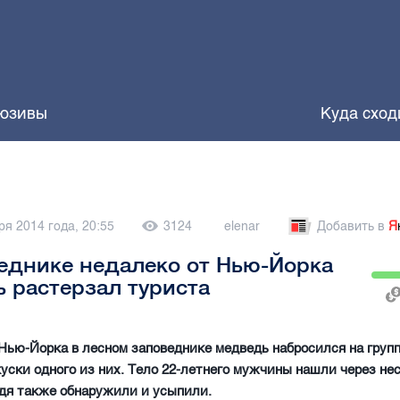
юзивы
Куда сход
ря 2014 года, 20:55
3124
elenar
Добавить в
Я
еднике недалеко от Нью-Йорка
 растерзал туриста
Нью-Йорка в лесном заповеднике медведь набросился на групп
куски одного из них. Тело 22-летнего мужчины нашли через не
дя также обнаружили и усыпили.