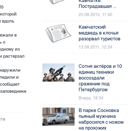
Камчатке.
Пострадавшая ...
65
 которой
25.08.2015, 11:40
и вдоль
Камчатский
медведь в клочья
бежали в
разорвал туристов
ь о
13.08.2011, 12:24
одному из
 и растерзал
Сотня актёров и 10
обнаружили
единиц техники
следили и
воссоздали
сражение под
 сообщает
Петербургом
 заповеднике
Вчера, 18:34
В парке Сосновка
пьяный мужчина
ста
набросился с ножом
на прохожих