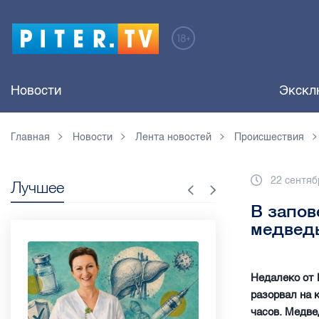
Новости
Экскл
Главная
Новости
Лента новостей
Происшествия
22 сентяб
Лучшее
В запов
медведь
Недалеко от 
разорвал на 
часов. Медве