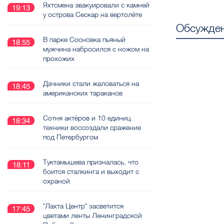
Яхтсмена эвакуировали с камней
19:13
у острова Сескар на вертолёте
Обсужден
В парке Сосновка пьяный
18:55
мужчина набросился с ножом на
прохожих
Дачники стали жаловаться на
18:45
американских тараканов
Сотня актёров и 10 единиц
18:34
техники воссоздали сражение
под Петербургом
Туктамышева призналась, что
18:11
боится сталкинга и выходит с
охраной
"Лахта Центр" засветится
17:45
цветами ленты Ленинградской