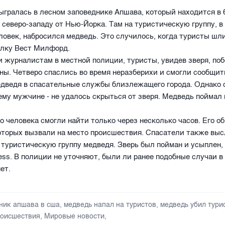
ыгралась в лесном заповеднике Апшава, который находится в 
 северо-западу от Нью-Йорка. Там на туристическую группу, в
ловек, набросился медведь. Это случилось, когда туристы шл
елку Вест Милфорд.
 журналистам в местной полиции, туристы, увидев зверя, по
ны. Четверо спаслись во время неразберихи и смогли сообщит
дведя в спасательные службы близлежащего города. Однако 
нему мужчине - не удалось скрыться от зверя. Медведь поймал
о человека смогли найти только через несколько часов. Его 
оторых вызвали на место происшествия. Спасатели также вы
 туристическую группу медведя. Зверь был пойман и усыплен,
ress. В полиции не уточняют, были ли ранее подобные случаи в
ет.
ник апшава в сша
,
медведь напал на туристов
,
медведь убил тури
оисшествия
,
Мировые новости
,