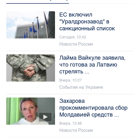
ЕС включил
"Уралдронзавод" в
санкционный список
Сегодня, 10:42
Новости России
Лайма Вайкуле заявила,
что готова за Латвию
стрелять ...
Вчера, 15:27
События на Украине
Захарова
прокомментировала сбор
Молдавией средств ...
Вчера, 13:46
Новости России