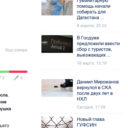
Гуманитарную
помощь начали
собирать для
Дагестана ...
8 апреля, 20:55
В Госдуме
предложили ввести
сбор с туристов,
Код плеера
выезжающих ...
18 марта, 15:18
0
0
Даниил Мироманов
вернулся в СКА
после двух лет в
сла.
НХЛ
ине
Сегодня, 17:59
вушка
Новый глава
ГУФСИН
чьего