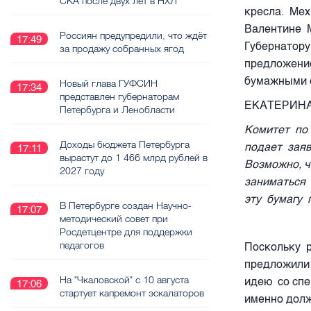
СКА после двух лет в НХЛ
кресла. Мех
Валентине М
Россиян предупредили, что ждёт
17:49
Губернатору
за продажу собранных ягод
предложение
бумажными о
Новый глава ГУФСИН
17:34
представлен губернаторам
ЕКАТЕРИН
Петербурга и Ленобласти
Комитет по 
Доходы бюджета Петербурга
подает заяв
17:11
вырастут до 1 466 млрд рублей в
Возможно, ч
2027 году
заниматься 
эту бумагу 
В Петербурге создан Научно-
17:07
методический совет при
Росдетцентре для поддержки
педагогов
Поскольку 
предложили 
На "Чкаловской" с 10 августа
идею со спе
17:06
стартует капремонт эскалаторов
именно долж