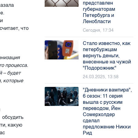
представлен
казала
губернаторам
е.
Петербурга и
 и
Ленобласти
считает, что
Сегодня, 17:34
Стало известно, как
петербуржцам
вернуть деньги,
анизация
внесенные на чужой
о процесса.
"Подорожник"
й – будет
24.03.2025, 13:58
я, которые
"Дневники вампира",
6 сезон: 11 серия
вышла с русским
переводом, Йен
й
Сомерхолдер
ы обсудить
сделал
ати, какую
предложение Никки
ас
Рид