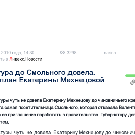
 2010 года, 14:30
3298
narina
ть в
Я
ндекс.Новости
ура до Смольного довела.
-план Екатерины Мехнецовой
уры чуть не довела Екатерину Мехнецову до чиновничьего кре
та самая посетительница Смольного, которая отказала Валент
 ее приглашение поработать в правительстве. Губернатору де
тем,
атуры чуть не довела Екатерину Мехнецову до чиновни