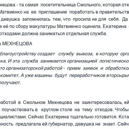
нецова - та самая посетительница Смольного, которая от
атвиенко на ее приглашение поработать в правительств
 девушка запомнилась тем, что просила не для себя. Да
 её по сбору макулатуры Матвиенко оценила. Екатерина 
тходами должна заниматься отдельная служба.
А МЕХНЕЦОВА
благоустройству создает службу вывоза, в которую орг
ка. И эта служба занимается организацией логистическог
то организаторской работой - прием заявок и обработко
комитет. А уже машины будут переработчиков вторсырь
получают.
работой в Смольном Мехнецова не заинтересовалась, е
поучаствовать в круглом столе на тему отходов. Чтоб
циалистами. Сейчас Екатерина тщательно готовится. Кст
ность предлагала ей губернатор, девушка не знает. Сейч