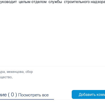
руководит целым отделом службы строительного надзора
ура
,
мехенцова
,
сбор
щество
,
ие (
0
)
Посмотреть все