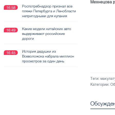
Мехнецова 
Роспотребнадзор признал все
16:58
пляжи Петербурга и Ленобласти
непригодными для купания
Какие модели китайских авто
16:49
выдерживают российские
дороги
История дедушки из
16:45
Всеволожска набрала миллион
просмотров за один день
Теги:
макулат
Категории:
Об
Обсужден