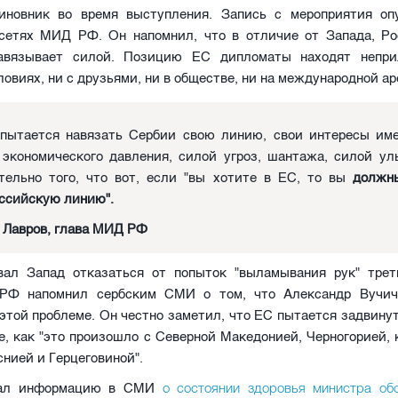
иновник во время выступления. Запись с мероприятия оп
сетях МИД РФ. Он напомнил, что в отличие от Запада, Ро
навязывает силой. Позицию ЕС дипломаты находят непри
овиях, ни с друзьями, ни в обществе, ни на международной ар
пытается навязать Сербии свою линию, свои интересы име
экономического давления, силой угроз, шантажа, силой ул
тельно того, что вот, если "вы хотите в ЕС, то вы
должн
ссийскую линию".
 Лавров, глава МИД РФ
вал Запад отказаться от попыток "выламывания рук" трет
РФ напомнил сербским СМИ о том, что Александр Вучич
этой проблеме. Он честно заметил, что ЕС пытается задвину
, как "это произошло с Северной Македонией, Черногорией,
снией и Герцеговиной".
о состоянии здоровья министра об
вал информацию в СМИ