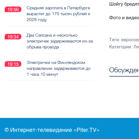
Шойгу бредя
Средняя зарплата в Петербурге
19:56
вырастет до 170 тысяч рублей к
Фото и виде
2029 году
Два Сапсана и несколько
19:34
Теги:
евросо
электричек задерживаются из-за
обрыва провода
Категории:
Ле
Электрички на Финляндском
19:15
Обсужден
направлении задерживаются до
1 часа 10 минут
© Интернет-телевидение «Piter.TV»