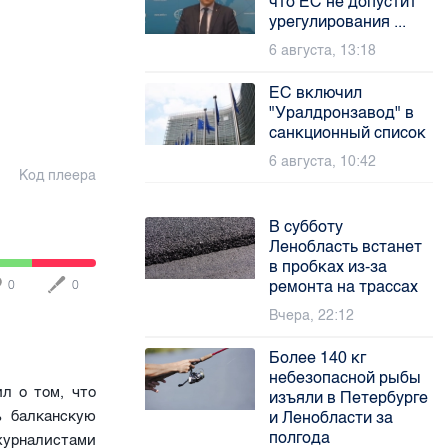
что ЕС не допустит
урегулирования ...
6 августа, 13:18
ЕС включил
"Уралдронзавод" в
санкционный список
6 августа, 10:42
Код плеера
В субботу
Ленобласть встанет
в пробках из-за
ремонта на трассах
0
0
Вчера, 22:12
Более 140 кг
небезопасной рыбы
л о том, что
изъяли в Петербурге
ь балканскую
и Ленобласти за
полгода
журналистами