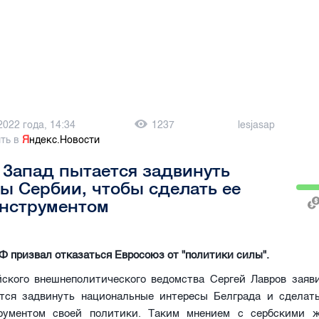
2022 года, 14:34
1237
lesjasap
ть в
Я
ндекс.Новости
 Запад пытается задвинуть
ы Сербии, чтобы сделать ее
инструментом
 призвал отказаться Евросоюз от "политики силы".
йского внешнеполитического ведомства Сергей Лавров заяви
тся задвинуть национальные интересы Белграда и сделат
рументом своей политики. Таким мнением с сербскими 