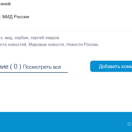
тиной.
о: МИД России
юз
,
мид
,
сербия
,
сергей лавров
нта новостей
,
Мировые новости
,
Новости России
,
ие (
0
)
Посмотреть все
О