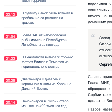
тлеет террикон
поделился ч
социальных 
В субботу Ленобласть встанет в
22:12
ничего не 
пробках из-за ремонта на
домашних усл
трассах
Более 140 кг небезопасной
21:54
Запад 
рыбы изъяли в Петербурге и
Силой 
Ленобласти за полгода
относи
антиро
В Ленобласти выписали тройню
21:23
Матвея Елисея и Тимофея из
Сергей
перинатального центра
Лавров приз
Два танкера с дизелем и
20:28
Глава МИД 
керосином вышли из Кореи на
Дальний Восток
обращался к 
Сербии также
сделать с Бо
Пенсионеров в России стало
20:14
меньше на 409 тысяч за год
Лавров наз