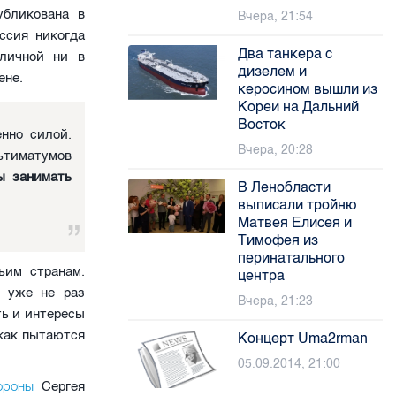
убликована в
Вчера, 21:54
ссия никогда
Два танкера с
личной ни в
дизелем и
ене.
керосином вышли из
Кореи на Дальний
Восток
нно силой.
Вчера, 20:28
ьтиматумов
ы занимать
В Ленобласти
выписали тройню
Матвея Елисея и
Тимофея из
перинатального
ьим странам.
центра
 уже не раз
Вчера, 21:23
ть и интересы
 как пытаются
Концерт Uma2rman
05.09.2014, 21:00
ороны
Сергея