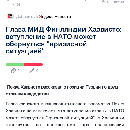
Код плеера
7:34
Добавить в
Я
ндекс.Новости
Глава МИД Финляндии Хаависто:
вступление в НАТО может
обернуться "кризисной
ситуацией"
0
0
Пекка Хаависто рассказал о позиции Турции по двум
странам-кандидатам.
Глава финского внешнеполитического ведомства Пекка
Хаависто не исключает, что вступление страны в НАТО
может обернуться "кризисной ситуацией", а Хельсинки
столкнутся со сложностями при планировании