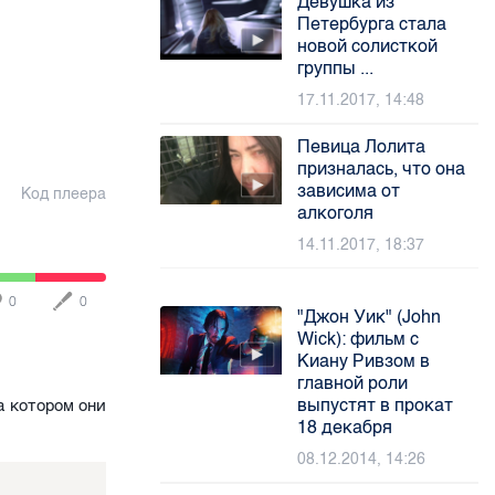
Девушка из
Петербурга стала
новой солисткой
группы ...
17.11.2017, 14:48
Певица Лолита
призналась, что она
зависима от
Код плеера
алкоголя
14.11.2017, 18:37
0
0
"Джон Уик" (John
Wick): фильм с
Киану Ривзом в
главной роли
выпустят в прокат
а котором они
18 декабря
08.12.2014, 14:26