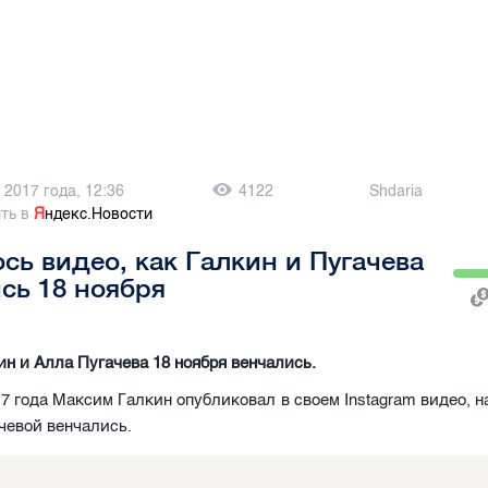
 2017 года, 12:36
4122
Shdaria
ть в
Я
ндекс.Новости
сь видео, как Галкин и Пугачева
сь 18 ноября
н и Алла Пугачева 18 ноября венчались.
17 года Максим Галкин опубликовал в своем Instagram видео, н
чевой венчались.