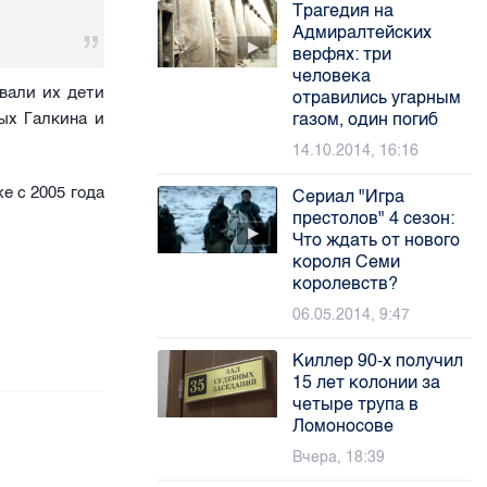
Трагедия на
Адмиралтейских
верфях: три
человека
вали их дети
отравились угарным
ых Галкина и
газом, один погиб
14.10.2014, 16:16
е с 2005 года
Сериал "Игра
престолов" 4 сезон:
Что ждать от нового
короля Семи
королевств?
06.05.2014, 9:47
Киллер 90-х получил
15 лет колонии за
четыре трупа в
Ломоносове
Вчера, 18:39