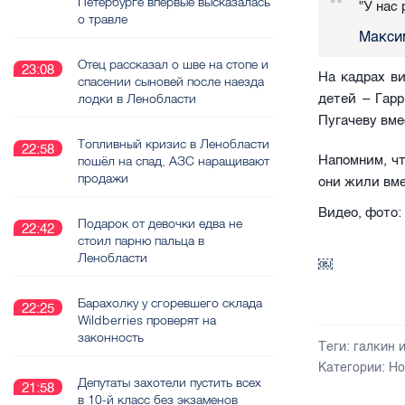
Петербурге впервые высказалась
"У нас
о травле
Максим
Отец рассказал о шве на стопе и
23:08
На кадрах в
спасении сыновей после наезда
детей – Гар
лодки в Ленобласти
Пугачеву вме
Топливный кризис в Ленобласти
22:58
Напомним, чт
пошёл на спад, АЗС наращивают
продажи
они жили вме
Видео, фото:
Подарок от девочки едва не
22:42
стоил парню пальца в
Ленобласти
￼
Барахолку у сгоревшего склада
22:25
Wildberries проверят на
законность
Теги:
галкин 
Категории:
Но
Депутаты захотели пустить всех
21:58
в 10-й класс без экзаменов