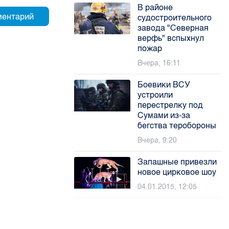
В районе
судостроительного
завода "Северная
верфь" вспыхнул
пожар
Вчера, 16:11
Боевики ВСУ
устроили
перестрелку под
Сумами из-за
бегства теробороны
Вчера, 9:20
Запашные привезли
новое цирковое шоу
04.01.2015, 12:05