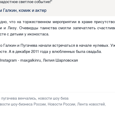
 радостное светлое событие!"
 Галкин, комик и актер
идно, что на торжественном мероприятии в храме присутство
ри и Лизу. Очевидцы таинства смогли запечатлеть счастлив
сте с детьми у иконостаса.
о Галкин и Пугачева начали встречаться в начале нулевых. Уж
сте. А в декабре 2011 года у влюбленных была свадьба.
 Instagram - maxgalkinru, Лилия Шарловская
и пугачева венчались
,
новости шоу биза
вости шоу-бизнеса России
,
Новости России
,
Лента новостей
,