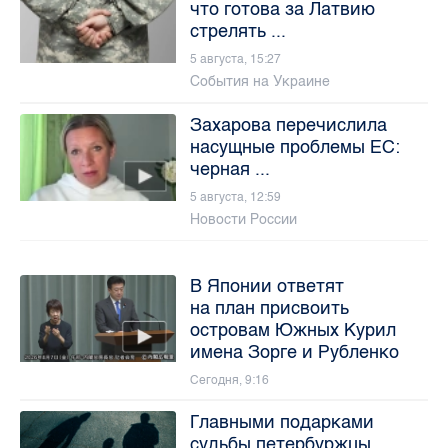
что готова за Латвию
стрелять ...
5 августа, 15:27
События на Украине
Захарова перечислила
насущные проблемы ЕС:
черная ...
5 августа, 12:59
Новости России
В Японии ответят
на план присвоить
островам Южных Курил
имена Зорге и Рубленко
Сегодня, 9:16
Главными подарками
судьбы петербуржцы