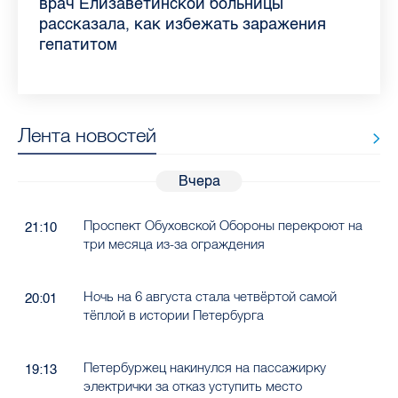
самых цитируемых СМИ Петербурга и
врач Елизаветинской больницы
педиатра для родителей
где самый высокий и самый низкий
воспаления ахиллова сухожилия летом
рассказала о возможностях для
Елизаветинской больницы ответила на
какие напитки можно приготовить дома
Ленобласти во II квартале 2026 года
рассказала, как избежать заражения
конкурс
работающих родителей
главные вопросы о заболевании
в жару
гепатитом
Лента новостей
Вчера
Проспект Обуховской Обороны перекроют на
21:10
три месяца из-за ограждения
Ночь на 6 августа стала четвёртой самой
20:01
тёплой в истории Петербурга
Петербуржец накинулся на пассажирку
19:13
электрички за отказ уступить место