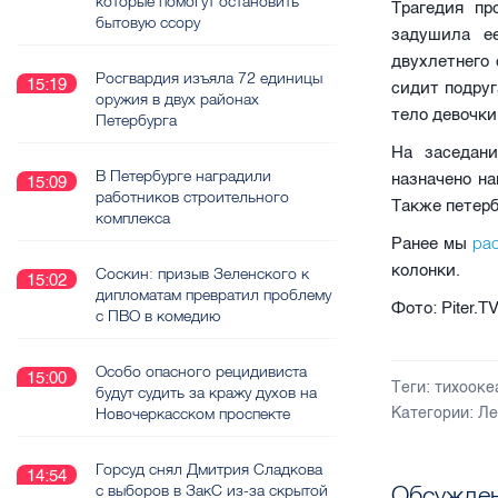
которые помогут остановить
Трагедия пр
бытовую ссору
задушила е
двухлетнего
Росгвардия изъяла 72 единицы
15:19
сидит подру
оружия в двух районах
тело девочки
Петербурга
На заседан
В Петербурге наградили
назначено на
15:09
работников строительного
Также петерб
комплекса
ра
Ранее мы
колонки.
Соскин: призыв Зеленского к
15:02
дипломатам превратил проблему
Фото: Piter.T
с ПВО в комедию
Особо опасного рецидивиста
15:00
Теги:
тихооке
будут судить за кражу духов на
Новочеркасском проспекте
Категории:
Ле
Горсуд снял Дмитрия Сладкова
14:54
Обсужден
с выборов в ЗакС из-за скрытой