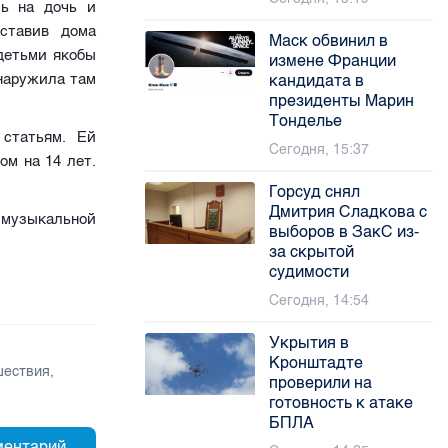
сь на дочь и
ставив дома
Маск обвинил в
детьми якобы
измене Франции
наружила там
кандидата в
президенты Марин
Тонделье
статьям. Ей
Сегодня, 15:37
ом на 14 лет.
Горсуд снял
Дмитрия Сладкова с
а музыкальной
выборов в ЗакС из-
за скрытой
судимости
Сегодня, 14:54
Укрытия в
Кронштадте
шествия
,
проверили на
готовность к атаке
БПЛА