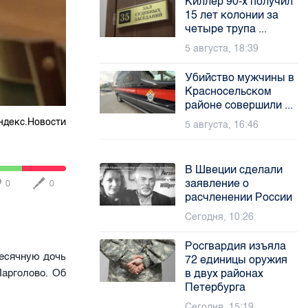
Киллер 90-х получил
15 лет колонии за
четыре трупа ...
5 августа, 18:39
Убийство мужчины в
Красносельском
районе совершили ...
ндекс.Новости
5 августа, 16:46
В Швеции сделали
заявление о
0
0
расчленении России
Сегодня, 10:26
Росгвардия изъяла
есячную дочь
72 единицы оружия
в двух районах
Парголово. Об
Петербурга
Сегодня, 15:19