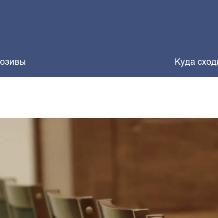
юзивы
Куда сход