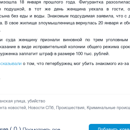
оизошла 18 января прошлого года. Фигурантка разозлила
е подушкой, в тот же день женщина уехала в гости, о
 сына без еды и воды. Знакомым подсудимая заявила, что с 
га. В свое жилище злоумышленница вернулась 20 января и об
.
ии суда женщину признали виновной по трем уголовным 
казание в виде исправительной колонии общего режима срок
урженка заплатит штраф в размере 100 тыс. рублей.
ссказывали
о том, что петербуржец мог убить знакомого из-з
V
анская улица
,
убийство
нта новостей
,
Новости СПб
,
Происшествия
,
Криминальные проис
ие (
0
)
Посмотреть все