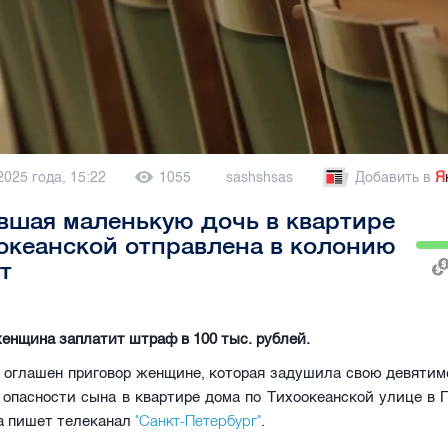
2025 года, 15:22
1055
sashshsas
Добавить в
Я
шая маленькую дочь в квартире
океанской отправлена в колонию
ет
женщина заплатит штраф в 100 тыс. рублей.
е оглашен приговор женщине, которая задушила свою девятим
 опасности сына в квартире дома по Тихоокеанской улице в 
"Санкт-Петербург"
а пишет телеканал
.