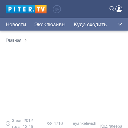
Новости
Эксклюзивы
Куда сходить
Главная
3 мая 2012
4716
eyankelevich
Код плеера
года, 13:45