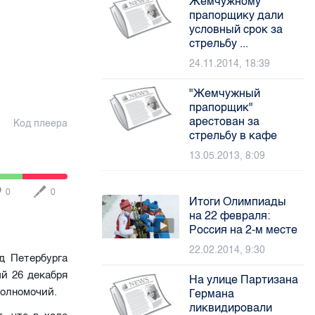
Жемчужному
прапорщику дали
условный срок за
стрельбу ...
24.11.2014, 18:39
"Жемчужный
прапорщик"
арестован за
Код плеера
стрельбу в кафе
13.05.2013, 8:09
0
0
Итоги Олимпиады
на 22 февраля:
Россия на 2-м месте
22.02.2014, 9:30
д Петербурга
й 26 декабря
На улице Партизана
полномочий.
Германа
ликвидировали