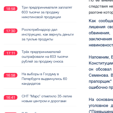
По ее мнени
следствия не
Три предпринимателя заплатят
18:58
603 тысячи за продажу
разгоне кото
никотиновой продукции
Как сообща
лишения св
Роспотребнадзор дал
17:30
обвинения,
инструкцию, как вернуть деньги
заключени
за тухлые продукты
невиновност
Трёх предпринимателей
17:11
оштрафовали на 603 тысячи
Напомним, В
рублей за продажу снюса
Конституции
он обозвал
На выборы в Госдуму в
Семенова. 
16:58
Петербурге выдвинулись 60
прапорщик" 
кандидатов
ошибочно пр
СНТ "Марс" отметило 35-летие
16:41
На основан
новым центром и дорогами
уголовное 
("Превышен