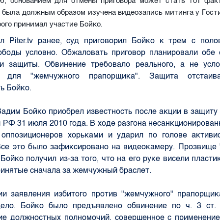
ю, основанием для отмены приговора может стать тот факт
 была должным образом изучена видеозапись митинга у Гости
рого принимал участие Бойко.
л Piter.tv ранее, суд приговорил Бойко к трем с поло
ободы условно. Обжаловать приговор планировали обе 
 и защиты. Обвинение требовало реального, а не усло
я для "жемчужного прапорщика". Защита отстаив
ь Бойко.
адим Бойко приобрел известность после акции в защиту 
 РФ 31 июля 2010 года. В ходе разгона несанкционирован
 оппозиционеров хорьками и ударил по голове активи
Все это было зафиксировано на видеокамеру. Прозвище
Бойко получил из-за того, что на его руке висели пласти
инятые сначала за жемчужный браслет.
ии заявления избитого против "жемчужного" прапорщик
дело. Бойко было предъявлено обвинение по ч. 3 ст
ие должностных полномочий, совершенное с применение