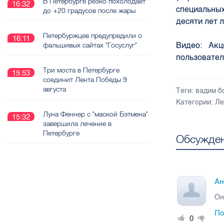
В Петербурге резко похолодает
16:32
специальных
до +20 градусов после жары
десяти лет 
Петербуржцев предупредили о
16:11
Видео: Акц
фальшивых сайтах "Госуслуг"
пользовател
Три моста в Петербурге
15:53
соединит Лента Победы 9
августа
Теги:
вадим б
Категории:
Ле
Луна Феннер с "маской Бэтмена"
15:32
завершила лечение в
Петербурге
Обсужден
Ан
Он
По
0