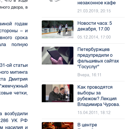
, что в ходе
незаконное кафе
ного двора, в
21.03.2019, 20:15
Новости часа: 5
виной годам
декабря, 17.00
стороны – и
вного срока
05.12.2014, 17:00
ала полную
Петербуржцев
предупредили о
фальшивых сайтах
31-ой статьи
"Госуслуг"
ного митинга
Вчера, 16:11
ста Дмитрия
 "жемчужный
Как проводятся
ковые четки,
выборы за
рубежом? Лекция
Владимира Чурова.
15.04.2011, 18:12
а возбудили
. 286 УК РФ
В центре
м насилия и