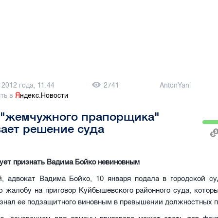
 2012 года, 11:44
2741
AntonYani
ть в
Я
ндекс.Новости
 "жемчужного прапорщика"
ает решение суда
ует признать Вадима Бойко невиновным
, адвокат Вадима Бойко, 10 января подала в городской су
ю жалобу на приговор Куйбышевского районного суда, которы
изнал ее подзащитного виновным в превышении должностных 