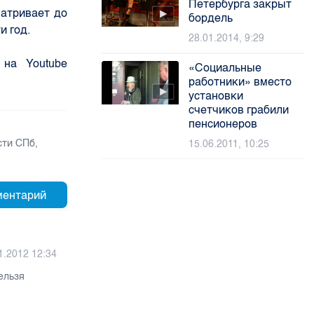
Петербурга закрыт
матривает до
бордель
и год.
28.01.2014, 9:29
 на Youtube
«Социальные
работники» вместо
установки
счетчиков грабили
пенсионеров
сти СПб
,
15.06.2011, 10:25
1.2012 12:34
ельзя