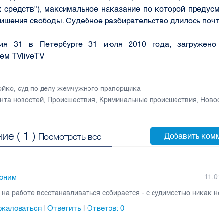
 средств"), максимальное наказание по которой предус
лишения свободы. Судебное разбирательство длилось почт
ия 31 в Петербурге 31 июля 2010 года, загружено
ем TVliveTV
ойко
,
суд по делу жемчужного прапорщика
нта новостей
,
Происшествия
,
Криминальные происшествия
,
Ново
ие (
1
)
Посмотреть все
оним
11.0
 на работе восстанавливаться собирается - с судимостью никак н
жаловаться
Ответить
Ответов:
0
|
|