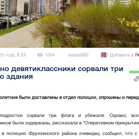
25 года, 8:23
1094
nastya960
Добавить в
Я
но девятиклассники сорвали три
о здания
олетние были доставлены в отдел полиции, опрошены и пере
подростки сорвали три флага и убежали. Однако, вск
иков были задержаны, рассказали в "Оперативном прикрытии
 в полицию Фрунзенского района очевидец сообщил, что с 