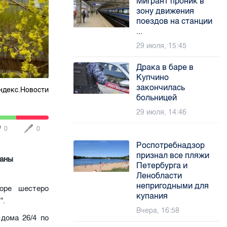
Мигрант проник в
зону движения
поездов на станции
...
29 июля, 15:45
Драка в баре в
Купчино
закончилась
ндекс.Новости
больницей
29 июля, 14:46
0
0
Роспотребнадзор
признал все пляжи
даны
Петербурга и
Ленобласти
непригодными для
оре шестеро
купания
".
Вчера, 16:58
дома 26/4 по