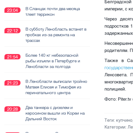
Белградской
В Сланцах почти два месяца
империи, с к
23:04
тлеет террикон
Через десят
подростков 1
В субботу Ленобласть встанет в
22:12
задержанных 
пробках из-за ремонта на
трассах
Несовершен
родителям. П
Более 140 кг небезопасной
21:54
Также в Са
рыбы изъяли в Петербурге и
Ленобласти за полгода
государстве
Ленсовета. 
В Ленобласти выписали тройню
многокварти
21:23
Матвея Елисея и Тимофея из
полицией.
перинатального центра
Фото: Piter.
Два танкера с дизелем и
20:28
керосином вышли из Кореи на
Дальний Восток
Теги:
купчино
Категории:
Ле