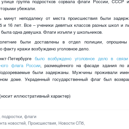
 улице группа подростков сорвала флаги России, СССР 
оторыми убежали.
ь минут неподалеку от места происшествия были задер
5 и 16 лет. Все – ученики девятых классов разных школ и л
была одна девушка. Флаги изъяли у школьников.
нолетние были доставлены в отдел полиции, опрошены
о факту кражи возбуждено уголовное дело.
было возбуждено уголовное дело в связ
нкт-Петербурге
нного флага России
, размещённого на фасаде здания по 
Подозреваемые были задержаны. Мужчины проживали име
рном доме. Украденный государственный флаг был возвр
tv (носит иллюстративный характер)
,
подростки
,
флаги
нта новостей
,
Происшествия
,
Новости СПб
,