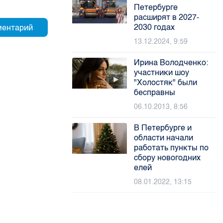
Петербурге
расширят в 2027-
2030 годах
13.12.2024, 9:59
Ирина Володченко:
участники шоу
"Холостяк" были
бесправны
06.10.2013, 8:56
В Петербурге и
области начали
работать пункты по
сбору новогодних
елей
08.01.2022, 13:15