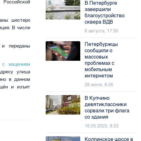
и Российской
В Петербурге
завершили
благоустройство
жаны шестеро
сквера ВДВ
ицея. В числе
6 августа, 17:30
Петербуржцы
 и переданы
сообщили о
массовых
проблемах с
и с хищением
мобильным
адресу улица
интернетом
нно в данном
28 июля, 8:26
ащён и изъят
В Купчино
девятиклассники
сорвали три флага
со здания
16.05.2025, 8:23
Колпинское шоссе в