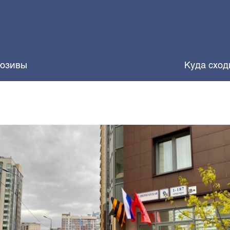
юзивы
Куда сход