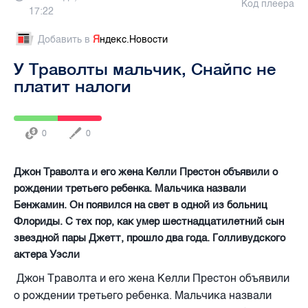
Код плеера
17:22
Добавить в
Я
ндекс.Новости
У Траволты мальчик, Снайпс не
платит налоги
0
0
Джон Траволта и его жена Келли Престон объявили о
рождении третьего ребенка. Мальчика назвали
Бенжамин. Он появился на свет в одной из больниц
Флориды. С тех пор, как умер шестнадцатилетний сын
звездной пары Джетт, прошло два года. Голливудского
актера Уэсли
Джон Траволта и его жена Келли Престон объявили
о рождении третьего ребенка. Мальчика назвали