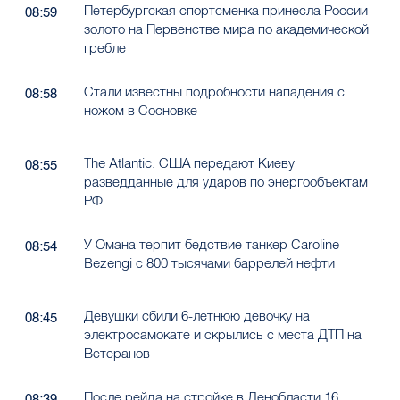
Петербургская спортсменка принесла России
08:59
золото на Первенстве мира по академической
гребле
Стали известны подробности нападения с
08:58
ножом в Сосновке
The Atlantic: США передают Киеву
08:55
разведданные для ударов по энергообъектам
РФ
У Омана терпит бедствие танкер Caroline
08:54
Bezengi с 800 тысячами баррелей нефти
Девушки сбили 6-летнюю девочку на
08:45
электросамокате и скрылись с места ДТП на
Ветеранов
После рейда на стройке в Ленобласти 16
08:39