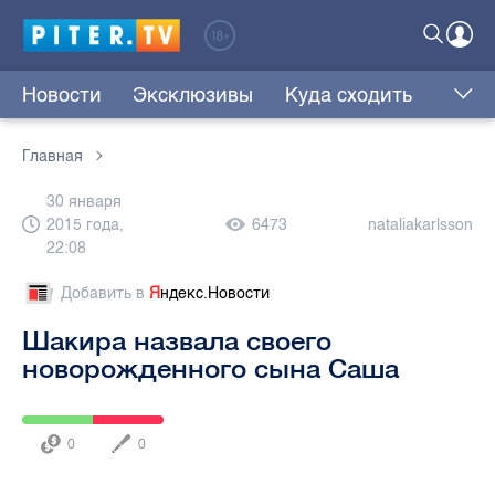
Новости
Эксклюзивы
Куда сходить
Главная
30 января
2015 года,
6473
nataliakarlsson
22:08
Добавить в
Я
ндекс.Новости
Шакира назвала своего
новорожденного сына Саша
0
0