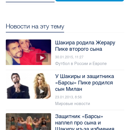
Новости на эту тему
Шакира родила Жерару
Пике второго сына
30.01.2015, 11:27
Футбол в России и Европе
У Шакиры и защитника
«Барсы» Пике родился
сын Милан
23.01.2013, 8:56
Мировые новости
Защитник «Барсы»
наплел про сына и
Шакиру из-за избиения