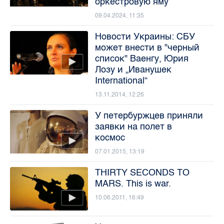
оркестровую яму
09.04.2024, 11:35
Новости Украины: СБУ
может внести в "черный
список" Ваенгу, Юрия
Лозу и „Иванушек
International“
13.11.2014, 12:26
У петербуржцев приняли
заявки на полет в
космос
07.01.2015, 13:19
THIRTY SECONDS TO
MARS. This is war.
10.06.2011, 16:49