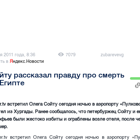
я 2011 года, 8:36
7079
zubarevevg
ть в
Я
ндекс.Новости
йту рассказал правду про смерть
 Египте
er.tv встретил Олега Сойту сегодня ночью в аэропорту «Пулков
ел из Хургады. Ранее сообщалось, что петербуржец Сойту и е
фьев были жестоко избиты и ограблены возле отеля, после ч
мер.
er
.
tv
встретил Олега Сойту сегодня ночью в аэропорту «Пу