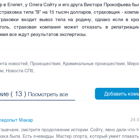
р в Египет, у Олега Сойту и его друга Виктора Прокофьева б
страховка типа "B" на 15 тысяч долларов, страховщик - компан
траховки входит вывоз тела на родину, однако если в кро
голь, страховая компания может отказать в репатриаци
емя все ждут результатов экспертизы.
нта новостей
,
Происшествия
,
Криминальные происшествия
,
Миро
ии
,
Новости СПб
,
ие (
13
)
Посмотреть все
ледопыт Макар
24.
зывчане, смотрите продолжение истории. Сойту, явно дали что-т
ака была. Есть очевидцы. Мастер спорта, который умеет плавать