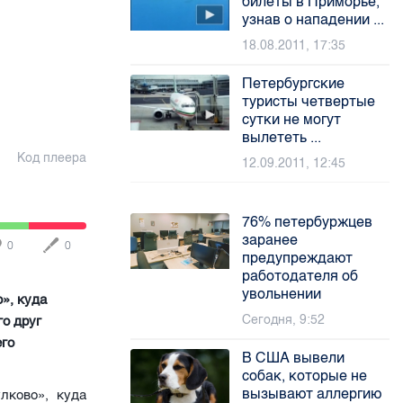
билеты в Приморье,
узнав о нападении ...
18.08.2011, 17:35
Петербургские
туристы четвертые
сутки не могут
вылететь ...
Код плеера
12.09.2011, 12:45
76% петербуржцев
заранее
0
0
предупреждают
работодателя об
увольнении
о», куда
Сегодня, 9:52
го друг
его
В США вывели
собак, которые не
вызывают аллергию
лково», куда