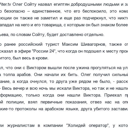
iter
.
tv
Олег Сойту назвал египтян добродушными людьми и за
о безопасно – единственное, что его беспокоило, это ком
люции он также не заметил и еще раз подчеркнул, что никт
ападал на него и его товарища, с которым он был знаком более
ева, по словам Сойту, будет доставлено отдельно.
о ранее российский турист Максим Шивагорнов, также 
сказал в эфире "России 24", что когда он подошел к месту про
итого, был весь в крови.
л, что они с Виктором вышли после ужина прогуляться на ул
а толпа арабов. Они начали их бить. Олег получил сильный
ание, а когда очнулся, то друга уже рядом не было, - рас
- Весь вечер и всю ночь мы искали Виктора, но так и не нашл
формацию, только когда они нашли Виктора. Приехал п
ой полиции, взял первичные показания, отвез нас на оп
кие-то протоколы на арабском языке, друга убитого застав
ли журналистам в компании "Холидей оператор", у кото