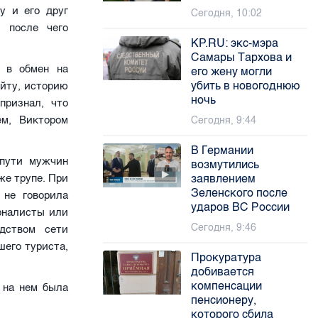
у и его друг
Сегодня, 10:02
 после чего
KP.RU: экс-мэра
Самары Тархова и
в обмен на
его жену могли
убить в новогоднюю
йту, историю
ночь
признал, что
ем, Виктором
Сегодня, 9:44
В Германии
 пути мужчин
возмутились
же трупе. При
заявлением
Зеленского после
 не говорила
ударов ВС России
рналисты или
Сегодня, 9:46
дством сети
шего туриста,
Прокуратура
добивается
компенсации
 на нем была
пенсионеру,
которого сбила