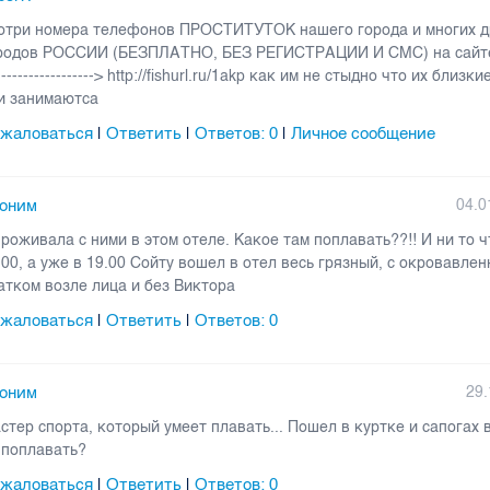
отри номера телефонов ПРОСТИТУТОК нашего города и многих д
родов РОССИИ (БЕЗПЛАТНО, БЕЗ РЕГИСТРАЦИИ И СМС) на сайте ---
------------------> http://fishurl.ru/1akp как им не стыдно что их близ
и занимаютса
жаловаться
Ответить
Ответов:
0
Личное сообщение
|
|
|
оним
04.0
проживала с ними в этом отеле. Какое там поплавать??!! И ни то 
.00, а уже в 19.00 Сойту вошел в отел весь грязный, с окровавле
атком возле лица и без Виктора
жаловаться
Ответить
Ответов:
0
|
|
оним
29.
стер спорта, который умеет плавать... Пошел в куртке и сапогах в
 поплавать?
жаловаться
Ответить
Ответов:
0
|
|