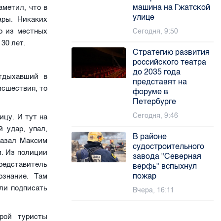
машина на Гжатской
метил, что в
улице
ары. Никаких
о из местных
Сегодня, 9:50
 30 лет.
Стратегию развития
российского театра
до 2035 года
отдыхавший в
представят на
исшествия, то
форуме в
Петербурге
Сегодня, 9:46
ицу. И тут на
 удар, упал,
В районе
сказал Максим
судостроительного
и. Из полиции
завода "Северная
редставитель
верфь" вспыхнул
пожар
ознание. Там
или подписать
Вчера, 16:11
рой туристы