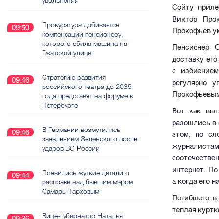
увольнении
Сойту приле
Виктор Про
Прокуратура добивается
09:50
Прокофьев у
компенсации пенсионеру,
которого сбила машина на
Пенсионер 
Гжатской улице
доставку его
с избиением
Стратегию развития
09:46
регулярно у
российского театра до 2035
Прокофьевым
года представят на форуме в
Петербурге
Вот как выг
разошлись в 
В Германии возмутились
09:46
этом, по сл
заявлением Зеленского после
журналистам
ударов ВС России
соотечеств
интернет. По
Появились жуткие детали о
09:44
а когда его 
расправе над бывшим мэром
Самары Тарховым
Погибшего в
теплая куртк
Вице-губернатор Наталья
09:36