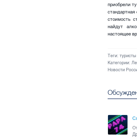
приобрели ту
стандартная 
стоимость с
найдут алко
настоящее вр
Теги:
туристы
Категории:
Ле
Новости Росс
Обсужден
С
От
Др