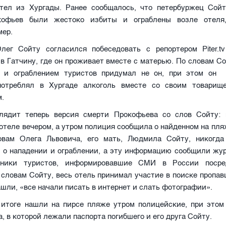
тел из Хургады. Ранее сообщалось, что петербуржец Сойт
кофьев были жестоко избиты и ограблены возле отеля,
мер.
Олег Сойту согласился побеседовать с репортером
Piter
.
tv
 в Гатчину, где он проживает вместе с матерью.
По словам Со
 и ограблением туристов придумал не он, при этом он 
потреблял в Хургаде алкоголь вместе со своим товарищ
.
лядит теперь версия смерти Прокофьева со слов Сойту:
отеле вечером, а утром полиция сообщила о найденном на пля
овам Олега Львовича, его мать, Людмила Сойту, никогда
 о нападении и ограблении, а эту информацию сообщили жу
енники туристов, информировавшие СМИ в России посре
 словам Сойту, весь отель принимал участие в поиске пропав
нашли, «все начали писать в интернет и слать фотографии».
 итоге нашли на пирсе пляже утром полицейские, при этом
а, в которой лежали паспорта погибшего и его друга Сойту.