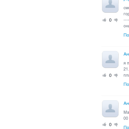
см
го
0
---
он
По
Ан
я 
21
0
пл
По
Ан
Ма
00
0
По