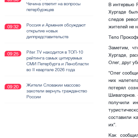
Чечина ответит на вопросы
В интервью
P
петербуржцев
Хургаде был
следов рево
Россия и Армения обсуждают
жителей не н
09:32
открытие новых
диппредставительств
Тело Прокофь
Заметим, чт
Piter.TV находится в ТОП-10
09:25
Хургаде, рас
рейтинга самых цитируемых
Олег, друг уб
СМИ Петербурга и Ленобласти
во II квартале 2026 года
"Олег сообщи
них налетел
Жители Словакии массово
09:20
потерял созн
захотели вернуть гражданство
Шивагорнов. 
России
получили ин
туристическ
составили ка
их".
Как сообщи