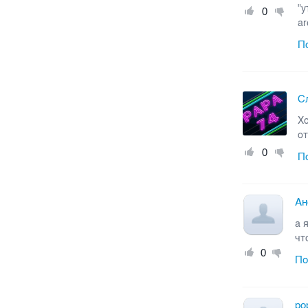
"у
0
ar
П
С
Хо
от
0
П
Ан
а 
чт
0
По
po