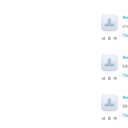
Ан
кт
По
0
Ан
КА
По
0
Ан
МН
По
0