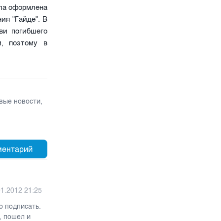
ыла оформлена
ия "Гайде". В
ви погибшего
и, поэтому в
вые новости
,
01.2012 21:25
о подписать.
, пошел и