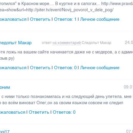
топился" в Красном море.... В куртке и в сапогах... http://www.pravd
ea=show&url=http://piter.tv/event/Novij_povorot_v_dele_pog/
ожаловаться
Ответить
Ответов:
1
Личное сообщение
|
|
|
ледопыт Макар
24.
ответ
на комментарий
Следопыт Макар
тя ложь на вашем сайте начинается даже не с модеров, а с админ
зыв.ру)
ожаловаться
Ответить
Ответов:
0
Личное сообщение
|
|
|
оним
09.0
я с ними только познакомилась и на следующий день улетела. мне
о во всём виноват Олег,он за своим языком совсем не следил
жаловаться
Ответить
Ответов:
0
|
|
poi17
07.