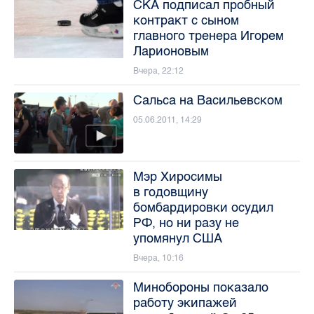
СКА подписал пробный
контракт с сыном
главного тренера Игорем
Ларионовым
Вчера, 22:12
Сальса на Васильевском
05.06.2011, 14:29
Мэр Хиросимы
в годовщину
бомбардировки осудил
РФ, но ни разу не
упомянул США
Вчера, 10:16
Минобороны показало
работу экипажей