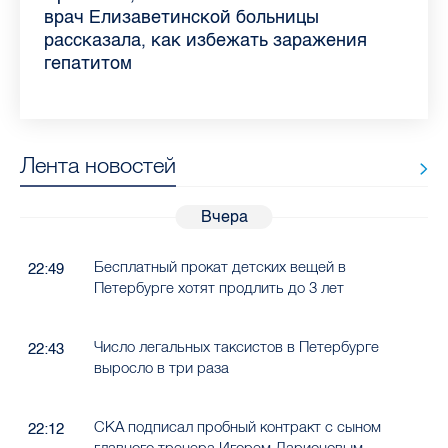
самых цитируемых СМИ Петербурга и
врач Елизаветинской больницы
педиатра для родителей
где самый высокий и самый низкий
воспаления ахиллова сухожилия летом
рассказала о возможностях для
Елизаветинской больницы ответила на
какие напитки можно приготовить дома
Ленобласти во II квартале 2026 года
рассказала, как избежать заражения
конкурс
работающих родителей
главные вопросы о заболевании
в жару
гепатитом
Лента новостей
Вчера
Бесплатный прокат детских вещей в
22:49
Петербурге хотят продлить до 3 лет
Число легальных таксистов в Петербурге
22:43
выросло в три раза
СКА подписал пробный контракт с сыном
22:12
главного тренера Игорем Ларионовым