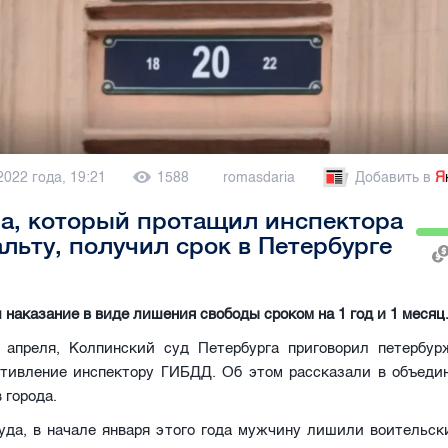
2022 года, 19:21
1588
romasdaria
Добавить в
Я
а, который протащил инспектора
льту, получил срок в Петербурге
 наказание в виде лишения свободы сроком на 1 год и 1 месяц
7 апреля, Колпинский суд Петербурга приговорил петербур
отивление инспектору ГИБДД. Об этом рассказали в объедин
 города.
уда, в начале января этого года мужчину лишили воительски