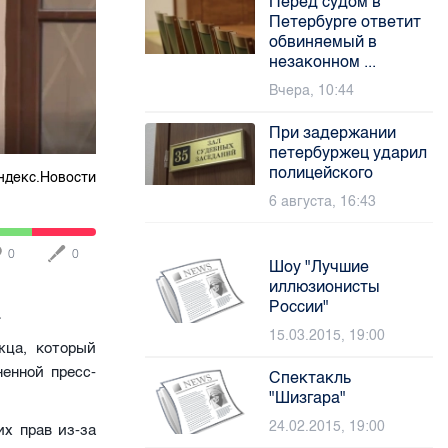
Перед судом в
Петербурге ответит
обвиняемый в
незаконном ...
Вчера, 10:44
При задержании
петербуржец ударил
полицейского
ндекс.Новости
6 августа, 16:43
0
0
Шоу "Лучшие
иллюзионисты
России"
.
15.03.2015, 19:00
жца, который
енной пресс-
Спектакль
"Шизгара"
24.02.2015, 19:00
х прав из-за