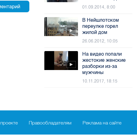
01.09.2014, 8:00
В Нейшлотском
переулке горел
жилой дом
26.06.2012, 10:05
На видео попали
жестокие женские
разборки из-за
мужчины
10.11.2017, 18:15
 проекте
Правообладателям
Реклама на сайте