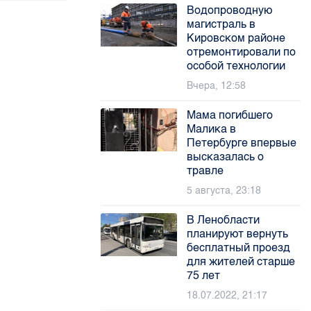
Водопроводную
магистраль в
Кировском районе
отремонтировали по
особой технологии
Вчера, 12:58
Мама погибшего
Малика в
Петербурге впервые
высказалась о
травле
5 августа, 23:18
В Ленобласти
планируют вернуть
бесплатный проезд
для жителей старше
75 лет
18.07.2022, 21:17