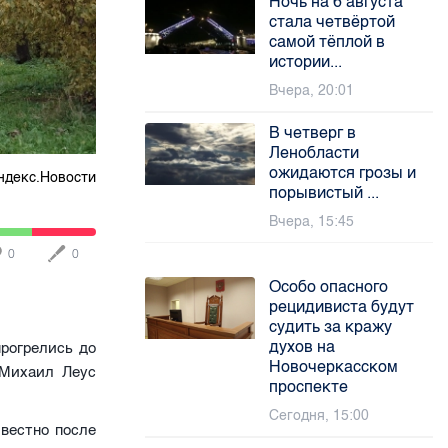
Ночь на 6 августа
стала четвёртой
самой тёплой в
истории...
Вчера, 20:01
В четверг в
Ленобласти
ожидаются грозы и
ндекс.Новости
порывистый ...
Вчера, 15:45
0
0
Особо опасного
рецидивиста будут
судить за кражу
духов на
рогрелись до
Новочеркасском
 Михаил Леус
проспекте
Сегодня, 15:00
звестно после