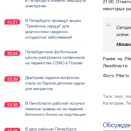
в Петербурге изменят маршруты
21:00. Отмет
электричек
некоторых ра
В Петербурге проведут акцию
14:21
"Трепетное сердце" для
Сегодн
диагностики сердечно-
осени.
сосудистых заболеваний
Михаил
Петербургские футбольные
13:54
школы разгромили соперников
Ранее на Pit
на первенстве СЗФО в Пскове
Ленобласти.
Фото: Piter.tv
Дмитриев задался вопросом,
13:39
стала ли Европа детским садом
для мигрантов
Теги:
леус
,
по
В Ленобласти рабочий получил
Категории:
Ле
13:39
тяжелые травмы из-за падения
бетонного блока на подстанции
Обсужден
В двух районах Петербурга
13:25