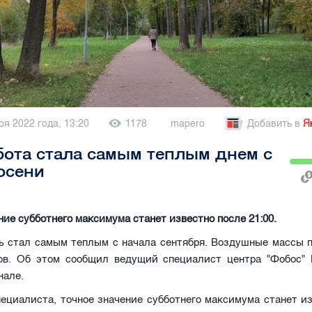
ря 2022 года, 13:20
1178
mapero
Добавить в
Я
бота стала самым теплым днем с
осени
ние субботнего максимума станет известно после 21:00.
ь стал самым теплым с начала сентября. Воздушные массы п
сов. Об этом сообщил ведущий специалист центра "Фобос"
анале.
ециалиста, точное значение субботнего максимума станет и