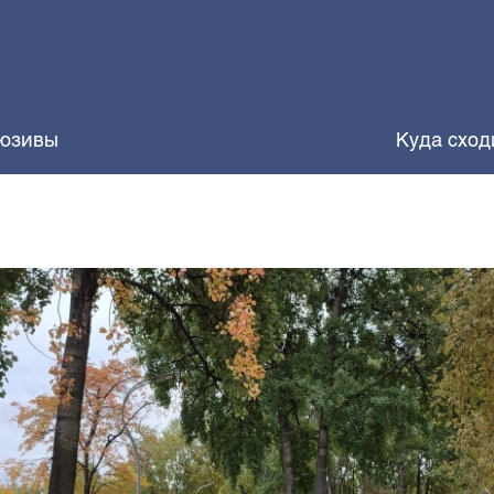
юзивы
Куда сход