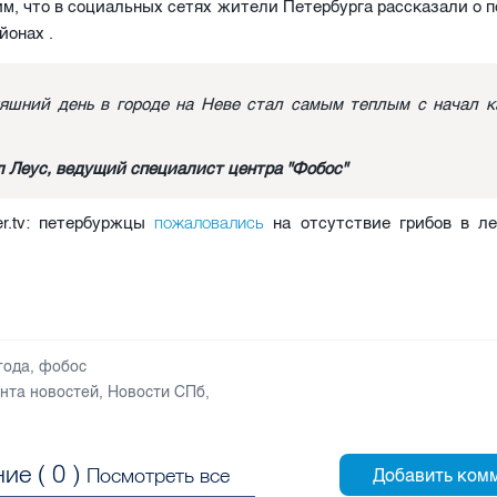
им, что в социальных сетях жители Петербурга рассказали о п
йонах .
яшний день в городе на Неве стал самым теплым с начал к
 Леус, ведущий специалист центра "Фобос"
пожаловались
er.tv: петербуржцы
на отсутствие грибов в ле
года
,
фобос
нта новостей
,
Новости СПб
,
ие (
0
)
Посмотреть все