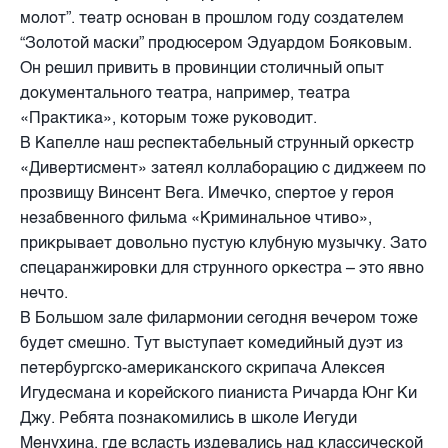
молот”. театр основан в прошлом году создателем
“Золотой маски” продюсером Эдуардом Бояковым.
Он решил привить в провинции столичный опыт
документального театра, например, театра
«Практика», которым тоже руководит.
В Капелле наш респектабельный струнный оркестр
«Дивертисмент» затеял коллаборацию с диджеем по
прозвищу Винсент Вега. Имечко, спертое у героя
незабвенного фильма «Криминальное чтиво»,
прикрывает довольно пустую клубную музычку. Зато
спецаранжировки для струнного оркестра – это явно
нечто.
В Большом зале филармонии сегодня вечером тоже
будет смешно. Тут выступает комедийный дуэт из
петербургско-американского скрипача Алексея
Игудесмана и корейского пианиста Ричарда Юнг Ки
Джу. Ребята познакомились в школе Иегуди
Менухина, где всласть издевались над классической