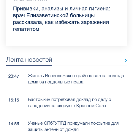
Piter.TV находится в ТОП-10 рейтинга
Прививки, анализы и личная гигиена:
Как обезопасить ребенка летом: советы
Проходные баллы в вузах СПб — 2026:
Врач назвала неожиданные причины
Декрет без потери дохода: эксперт
Что такое рассеянный склероз: невролог
Бамбл с вишней и лимонад с имбирем:
самых цитируемых СМИ Петербурга и
врач Елизаветинской больницы
педиатра для родителей
где самый высокий и самый низкий
воспаления ахиллова сухожилия летом
рассказала о возможностях для
Елизаветинской больницы ответила на
какие напитки можно приготовить дома
Ленобласти во II квартале 2026 года
рассказала, как избежать заражения
конкурс
работающих родителей
главные вопросы о заболевании
в жару
гепатитом
Лента новостей
Житель Всеволожского района сел на полгода
20:47
дома за поддельные права
Бастрыкин потребовал доклад по делу о
15:15
нападении на скорую в Красном Селе
Ученые СПбГУПТД придумали покрытие для
14:56
защиты антенн от дождя