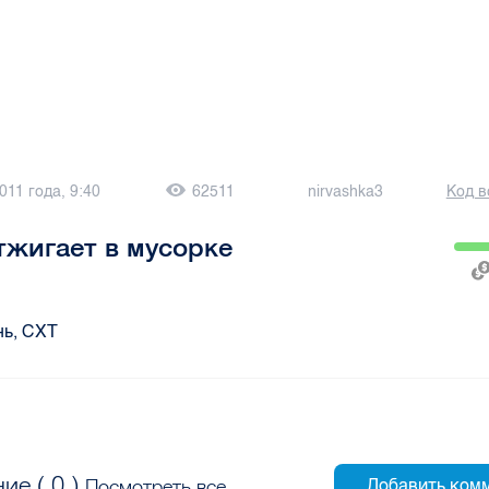
011 года, 9:40
62511
nirvashka3
Код в
тжигает в мусорке
нь, СХТ
ие (
0
)
Посмотреть все