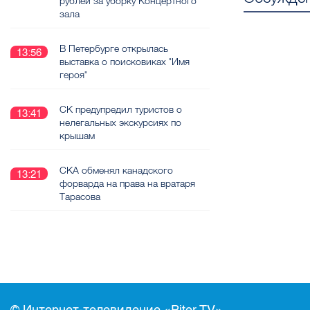
рублей за уборку Концертного
зала
В Петербурге открылась
13:56
выставка о поисковиках "Имя
героя"
СК предупредил туристов о
13:41
нелегальных экскурсиях по
крышам
СКА обменял канадского
13:21
форварда на права на вратаря
Тарасова