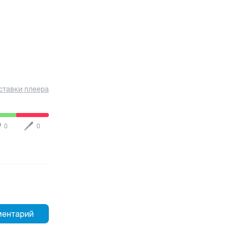
ставки плеера
0
0