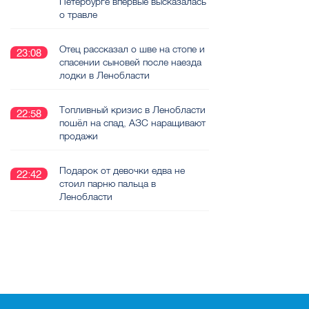
Петербурге впервые высказалась
о травле
Отец рассказал о шве на стопе и
23:08
спасении сыновей после наезда
лодки в Ленобласти
Топливный кризис в Ленобласти
22:58
пошёл на спад, АЗС наращивают
продажи
Подарок от девочки едва не
22:42
стоил парню пальца в
Ленобласти