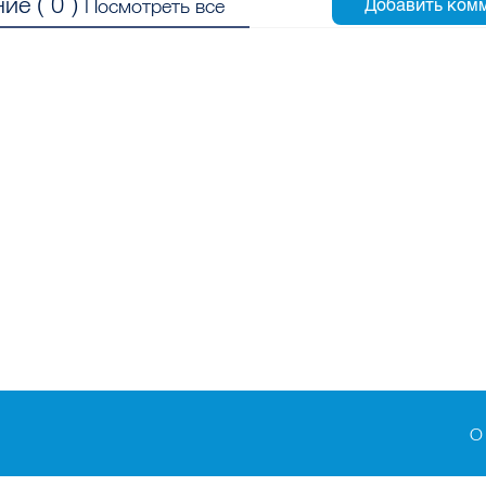
ие (
0
)
Посмотреть все
О