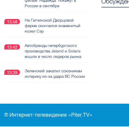
Обсужден
фильм "Надежда" покажут в
России в сентябре
На Гатчинской Дворцовой
13:58
ферме скончался знаменитый
козел Сэр
Автобренды петербургского
13:42
производства Jeland и Solaris
вошли в число лидеров рынка
Зеленский закатил союзникам
13:39
истерику из-за удара ВС России
© Интернет-телевидение «Piter.TV»