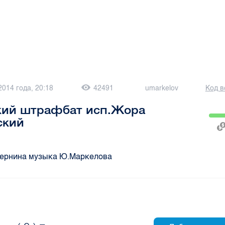
2014 года, 20:18
42491
umarkelov
Код в
кий штрафбат исп.Жора
ский
мернина музыка Ю.Маркелова