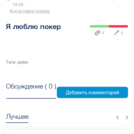
19:09
Код вставки плеера
Я люблю покер
0
0
Теги:
poker
Обсуждение (
0
)
Лучшее