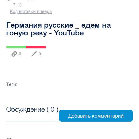
7:13
Код вставки плеера
Германия русские _ едем на
гоную реку - YouTube
0
0
Теги:
Обсуждение (
0
)